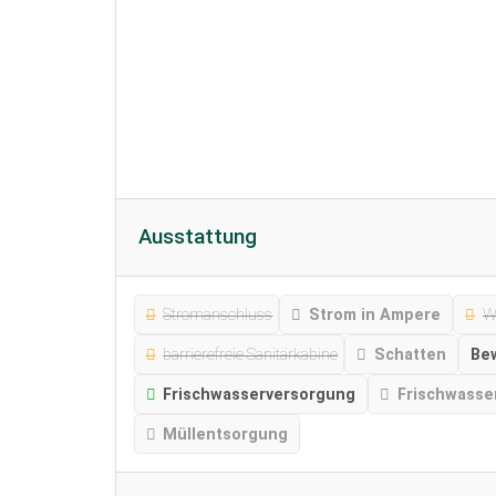
Ausstattung
Stromanschluss
Strom in Ampere
W
barrierefreie Sanitärkabine
Schatten
Be
Frischwasserversorgung
Frischwasse
Müllentsorgung