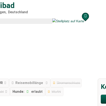
eibad
gen
Deutschland
UR
Reisemobillänge
Stromanschluss
K
ubt
Hunde:
erlaubt
WLAN