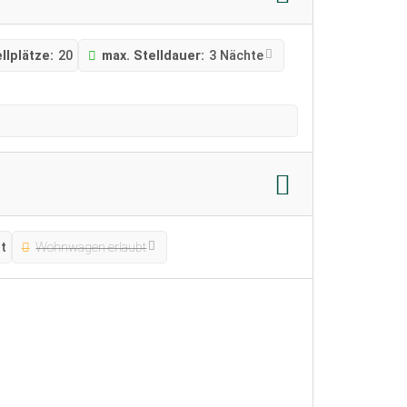
llplätze:
20
max. Stelldauer:
3 Nächte
t
Wohnwagen erlaubt