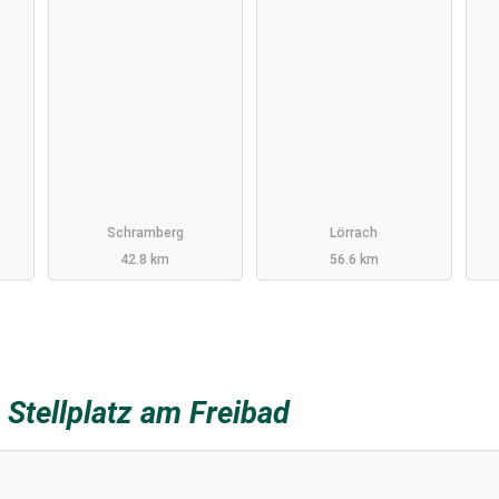
Schramberg
Lörrach
42.8 km
56.6 km
z
Stellplatz am Freibad