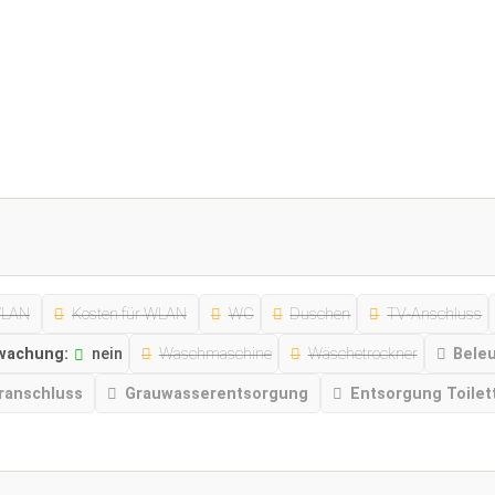
LAN
Kosten für WLAN
WC
Duschen
TV-Anschluss
wachung:
nein
Waschmaschine
Wäschetrockner
Beleu
ranschluss
Grauwasserentsorgung
Entsorgung Toilet