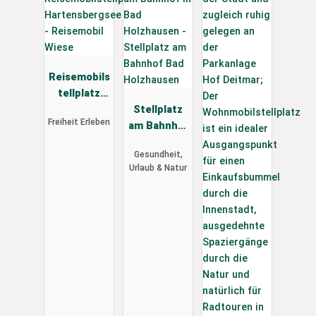
Reisemobils
tellplatz
Hartensber
Stellplatz
Freiheit Erleben
gsee -
am Bahnhof
Reisemobil
Bad
Gesundheit,
Wiese
Holzhausen
Urlaub & Natur