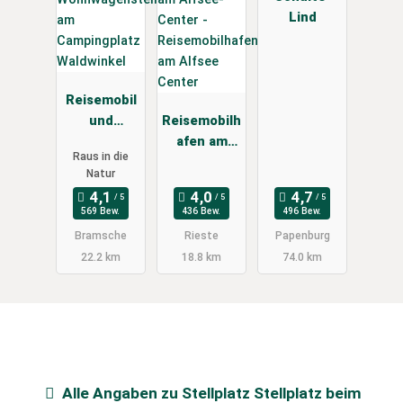
Lind
Reisemobil
und
Reisemobilh
Wohnwagen
afen am
Raus in die
stellplatz
Alfsee
Natur
am
Center
Campingpla
569 Bew.
436 Bew.
496 Bew.
tz
Bramsche
Rieste
Papenburg
Waldwinkel
22.2 km
18.8 km
74.0 km
Alle Angaben zu
Stellplatz Stellplatz beim