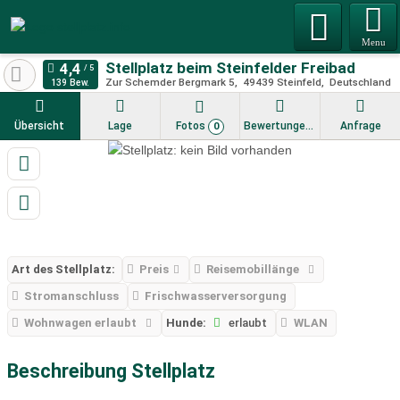
Menu
Stellplatz beim Steinfelder Freibad
Zur Schemder Bergmark 5
49439
Steinfeld
Deutschland
139 Bew.
Übersicht
Lage
Fotos
Bewertungen
Anfrage
0
Art des Stellplatz:
Preis
Reisemobillänge
Stromanschluss
Frischwasserversorgung
Wohnwagen erlaubt
Hunde:
erlaubt
WLAN
Beschreibung Stellplatz