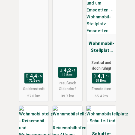
Wohnmobil-
Stellplatz
Emsdetten
Zentral und
doch ruhig!
12 Bew.
172 Bew.
65 Bew.
Preußisch
Goldenstedt
Oldendorf
Emsdetten
27.8 km
39.7 km
65.4 km
Schulte-