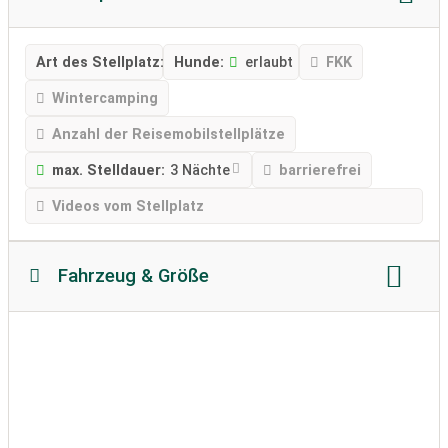
Art des Stellplatz:
Hunde:
erlaubt
FKK
Wintercamping
Anzahl der Reisemobilstellplätze
max. Stelldauer:
3 Nächte
barrierefrei
Videos vom Stellplatz
Fahrzeug & Größe
Reisemobillänge
Reisemobilhöhe
zulässiges Gewicht
Bodenbeschaffenheit:
befestigt
Wohnwagen erlaubt