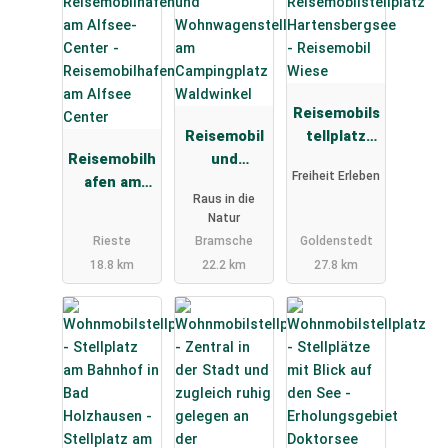
Reisemobils
Reisemobil
tellplatz
Reisemobilh
und
Hartensber
Freiheit Erleben
afen am
Wohnwagen
gsee -
Raus in die
Alfsee
stellplatz
Reisemobil
Natur
Center
am
Wiese
Rieste
Bramsche
Goldenstedt
Campingpla
18.8 km
22.2 km
27.8 km
tz
Waldwinkel