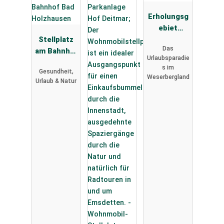
Erholungsg
ebiet
Stellplatz
Doktorsee
Das
am Bahnhof
Urlaubsparadie
Bad
s im
Gesundheit,
Holzhausen
Weserbergland
Urlaub & Natur