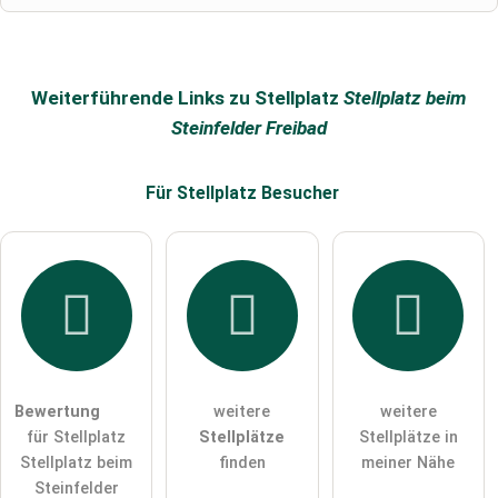
Name
Weiterführende Links zu Stellplatz
Stellplatz beim
Steinfelder Freibad
E-Mail-Adresse (wird nicht veröffentlicht)
Für Stellplatz
Besucher
Hiermit akzeptiere ich die
AGB
.
Die
Datenschutzerklärung
habe ich zur Kenntnis genommen.
öffentliche Frage stellen
Abbrechen
Bewertung
weitere
weitere
für Stellplatz
Stellplätze
Stellplätze in
Hinweis:
Bitte beachten Sie, öffentliche Fragen sind
für alle
Stellplatz beim
finden
meiner Nähe
Besucher sichtbar
.
Steinfelder