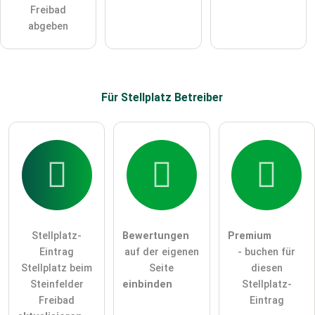
Klicken Sie hier um eine
individuelle Frage
an den
Freibad
Stellplatz-Eintrag zu stellen
.
abgeben
Für Stellplatz
Betreiber
Stellplatz-
Bewertungen
Premium
Eintrag
auf der eigenen
- buchen für
Stellplatz beim
Seite
diesen
Steinfelder
einbinden
Stellplatz-
Freibad
Eintrag