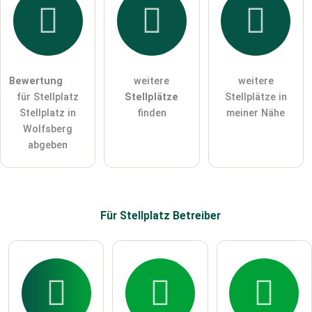
Hiermit akzeptiere ich die
AGB
.
Die
Datenschutzerklärung
habe ich zur Kenntnis genommen.
öffentliche Frage stellen
Abbrechen
Bewertung
weitere
weitere
für Stellplatz
Stellplätze
Stellplätze in
Hinweis:
Bitte beachten Sie, öffentliche Fragen sind
für alle
Stellplatz in
finden
meiner Nähe
Besucher sichtbar
.
Wolfsberg
Klicken Sie hier um eine
individuelle Frage
an den
abgeben
Stellplatz-Eintrag zu stellen
.
Für Stellplatz
Betreiber