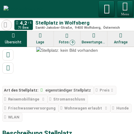
Menu
Stellplatz in Wolfsberg
Sankt-Jakober-Straße
9400
Wolfsberg
Österreich
71 Bew.
Übersicht
Lage
Fotos
Bewertungen
Anfrage
0
Art des Stellplatz:
eigenständiger Stellplatz
Preis
Reisemobillänge
Stromanschluss
Frischwasserversorgung
Wohnwagen erlaubt
Hunde
WLAN
Beschreibung Stellplatz