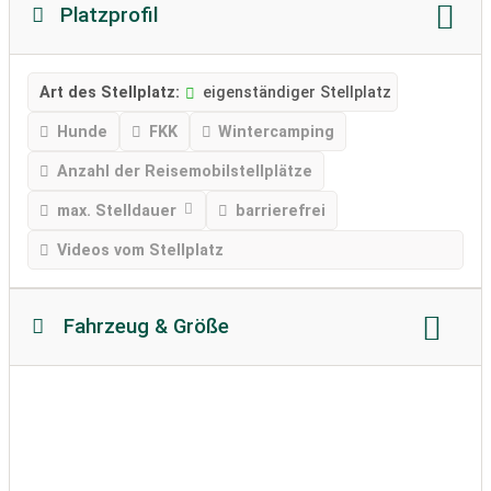
Platzprofil
Art des Stellplatz:
eigenständiger Stellplatz
Hunde
FKK
Wintercamping
Anzahl der Reisemobilstellplätze
max. Stelldauer
barrierefrei
Videos vom Stellplatz
Fahrzeug & Größe
Reisemobillänge
Reisemobilhöhe
zulässiges Gewicht
Bodenbeschaffenheit
Wohnwagen erlaubt