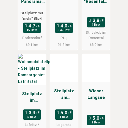
Panorama-
"Rosentaler
Stellplätze
Hof"
Stellplatz mit
nur für
"mehr" Blick!
Wohnmobile
4 Bew.
15 Bew.
976 Bew.
St. Jakob im
Bodensdorf
Ptuj
Rosental
69.1 km
91.8 km
68.0 km
Stellplatz
Wieser
Stellplatz
am
Längsee
im
Taleingang
Ramsargebi
Logarska
et
Dolina
5 Bew.
1 Bew.
Lafnitztal
1 Bew.
Lafnitz /
Logarska