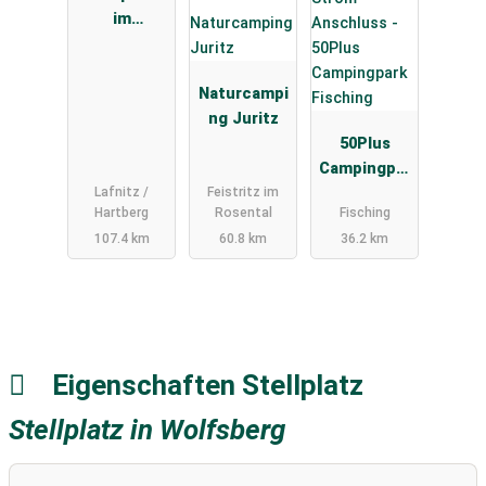
im
Ramsargebi
et
Lafnitztal
Naturcampi
ng Juritz
50Plus
Campingpar
Lafnitz /
Feistritz im
k Fisching
Hartberg
Rosental
Fisching
107.4 km
60.8 km
36.2 km
Eigenschaften Stellplatz
Stellplatz in Wolfsberg