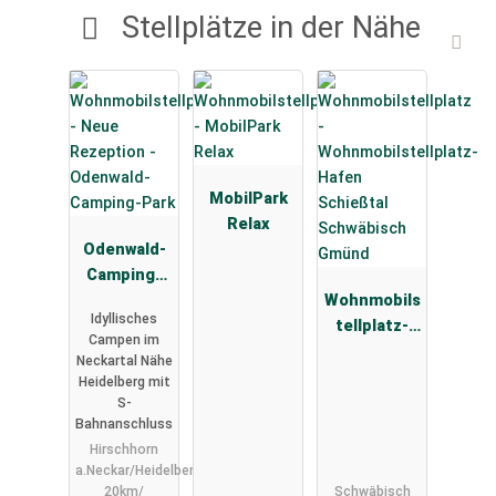
Stellplätze in der Nähe
MobilPark
Relax
Odenwald-
Camping-
Park
Wohnmobils
Idyllisches
tellplatz-
Campen im
Hafen
Neckartal Nähe
Schießtal
Heidelberg mit
Schwäbisch
S-
Bahnanschluss
Gmünd
Hirschhorn
a.Neckar/Heidelberg
20km/
Schwäbisch