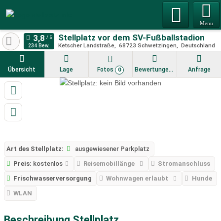
Menu
Stellplatz vor dem SV-Fußballstadion
Ketscher Landstraße
68723
Schwetzingen
Deutschland
234 Bew.
Übersicht
Lage
Fotos
Bewertungen
Anfrage
0
Art des Stellplatz:
ausgewiesener Parkplatz
Preis:
kostenlos
Reisemobillänge
Stromanschluss
Frischwasserversorgung
Wohnwagen erlaubt
Hunde
WLAN
Beschreibung Stellplatz