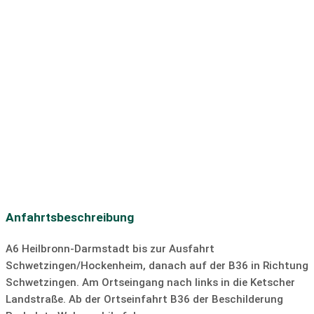
Autobahn:
an der Autobahn
Umweltzone
Volleyball
Angeln
Radweg
Seehöhe
Beschreibung der Umgebung
Fahrradverleih
Autovermietung
Motorradvermietung
Bootsverleih
Skilift
Langlaufloipe
Discothek
Bar/Pub
Tauchen
SUP
Segeln
Surfen
Windsurfen
Kiten
Slipanlage
Anfahrtsbeschreibung
A6 Heilbronn-Darmstadt bis zur Ausfahrt
Schwetzingen/Hockenheim, danach auf der B36 in Richtung
Schwetzingen. Am Ortseingang nach links in die Ketscher
Landstraße. Ab der Ortseinfahrt B36 der Beschilderung