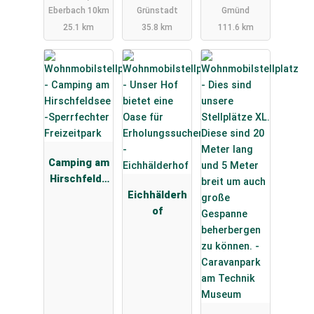
Eberbach 10km
Grünstadt
Gmünd
25.1 km
35.8 km
111.6 km
Camping am
Hirschfelds
ee -
Eichhälderh
Sperrfecht
of
er
Freizeitpark