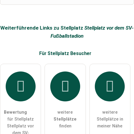
Hiermit akzeptiere ich die
AGB
.
Die
Datenschutzerklärung
habe ich zur Kenntnis genommen.
Weiterführende Links zu Stellplatz
Stellplatz vor dem SV-
öffentliche Frage stellen
Abbrechen
Fußballstadion
Hinweis:
Bitte beachten Sie, öffentliche Fragen sind
für alle
Für Stellplatz
Besucher
Besucher sichtbar
.
Klicken Sie hier um eine
individuelle Frage
an den
Stellplatz-Eintrag zu stellen
.
Bewertung
weitere
weitere
für Stellplatz
Stellplätze
Stellplätze in
Stellplatz vor
finden
meiner Nähe
dem SV-