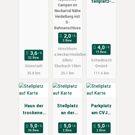
tellplatz-
Campen im
Hafen
Neckartal Nähe
Schießtal
Heidelberg mit
Schwäbisch
S-
Bahnanschluss
Gmünd
3 Bew.
Hirschhorn
19 Bew.
a.Neckar/Heidelberg
32 Bew.
20km/
Schwäbisch
Grünstadt
Eberbach 10km
Gmünd
35.8 km
25.1 km
111.6 km
Haus der
Stellplatz
Parkplatz
trockenen
an der
am CVJM
Weine
Therme
Lebenshaus
Schloss
36 Bew.
2 Bew.
2 Bew.
Unteröwish