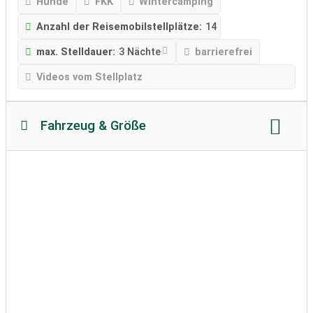
Hunde
FKK
Wintercamping
Anzahl der Reisemobilstellplätze:
14
max. Stelldauer:
3 Nächte
barrierefrei
Videos vom Stellplatz
Fahrzeug & Größe
Reisemobillänge
Reisemobilhöhe
zulässiges Gewicht
Bodenbeschaffenheit:
befestigt
Wohnwagen erlaubt