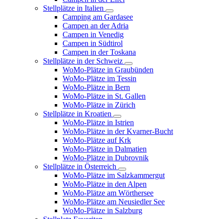
Stellplätze in Italien
Camping am Gardasee
Campen an der Adria
Campen in Venedig
Campen in Südtirol
Campen in der Toskana
Stellplätze in der Schweiz
WoMo-Plätze in Graubünden
WoMo-Plätze im Tessin
WoMo-Plätze in Bern
WoMo-Plätze in St. Gallen
WoMo-Plätze in Zürich
Stellplätze in Kroatien
WoMo-Plätze in Istrien
WoMo-Plätze in der Kvarner-Bucht
WoMo-Plätze auf Krk
WoMo-Plätze in Dalmatien
WoMo-Plätze in Dubrovnik
Stellplätze in Österreich
WoMo-Plätze im Salzkammergut
WoMo-Plätze in den Alpen
WoMo-Plätze am Wörthersee
WoMo-Plätze am Neusiedler See
WoMo-Plätze in Salzburg