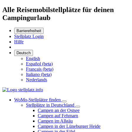
Alle Reisemobilstellplätze für deinen
Campingurlaub
Barrierefreiheit
Stellplatz Login
Hilfe
Deutsch
English
Español (beta)
Français (beta)
Italiano (beta)
Nederlands
WoMo-Stellplätze finden
Stellplätze in Deutschland
Campen an der Ostsee
Campen auf Fehmarn
Campen im Allgäu
Campen in der Lüneburger Heide
Campen in der Eifel