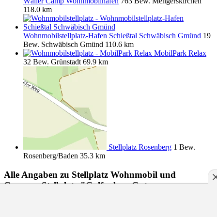
Wäller Camp Wohnmobilhafen
763 Bew.
Mengerskirchen
118.0 km
Wohnmobilstellplatz-Hafen Schießtal Schwäbisch Gmünd
19
Bew.
Schwäbisch Gmünd
110.6 km
MobilPark Relax
32 Bew.
Grünstadt
69.9 km
Stellplatz Rosenberg
1 Bew.
Rosenberg/Baden
35.3 km
Alle Angaben zu
Stellplatz Wohnmobil und
Caravan Stellplatz "Golfanlage Gut
Sansenhof"
ohne Gewähr
Inhalt melden
zurück zur Bilder-Galerie