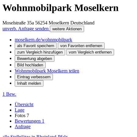
Wohnmobilpark Moselkern
Moselstraße 35a
56254
Moselkern
Deutschland
unverb. Anfrage senden
weitere Aktionen
moselkern.de/wohnmobilpark
als Favorit speichern
von Favoriten entfernen
zum Vergleich hinzufügen
vom Vergleich entfernen
Bewertung abgeben
Bild hochladen
Wohnmobilpark Moselkern teilen
Eintrag verbessern
Inhalt melden
1 Bew.
Übersicht
Lage
Fotos
7
Bewertungen
1
Anfrage
alle Stellplätze in Rheinland-Pfalz