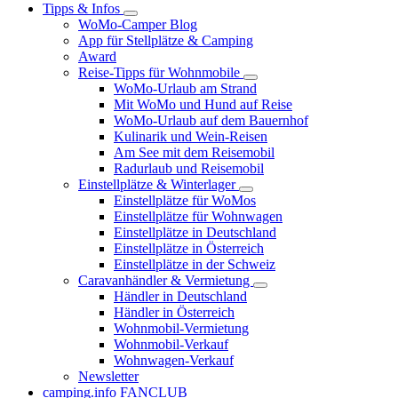
Tipps & Infos
WoMo-Camper Blog
App für Stellplätze & Camping
Award
Reise-Tipps für Wohnmobile
WoMo-Urlaub am Strand
Mit WoMo und Hund auf Reise
WoMo-Urlaub auf dem Bauernhof
Kulinarik und Wein-Reisen
Am See mit dem Reisemobil
Radurlaub und Reisemobil
Einstellplätze & Winterlager
Einstellplätze für WoMos
Einstellplätze für Wohnwagen
Einstellplätze in Deutschland
Einstellplätze in Österreich
Einstellplätze in der Schweiz
Caravanhändler & Vermietung
Händler in Deutschland
Händler in Österreich
Wohnmobil-Vermietung
Wohnmobil-Verkauf
Wohnwagen-Verkauf
Newsletter
camping.info FANCLUB