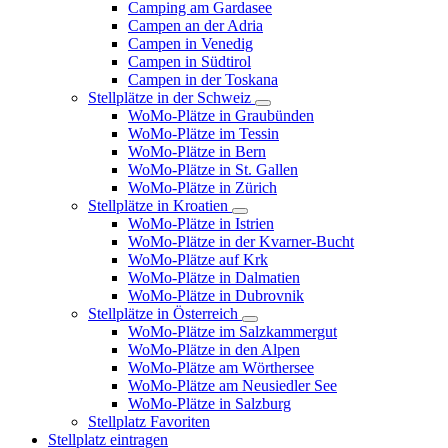
Camping am Gardasee
Campen an der Adria
Campen in Venedig
Campen in Südtirol
Campen in der Toskana
Stellplätze in der Schweiz
WoMo-Plätze in Graubünden
WoMo-Plätze im Tessin
WoMo-Plätze in Bern
WoMo-Plätze in St. Gallen
WoMo-Plätze in Zürich
Stellplätze in Kroatien
WoMo-Plätze in Istrien
WoMo-Plätze in der Kvarner-Bucht
WoMo-Plätze auf Krk
WoMo-Plätze in Dalmatien
WoMo-Plätze in Dubrovnik
Stellplätze in Österreich
WoMo-Plätze im Salzkammergut
WoMo-Plätze in den Alpen
WoMo-Plätze am Wörthersee
WoMo-Plätze am Neusiedler See
WoMo-Plätze in Salzburg
Stellplatz Favoriten
Stellplatz eintragen