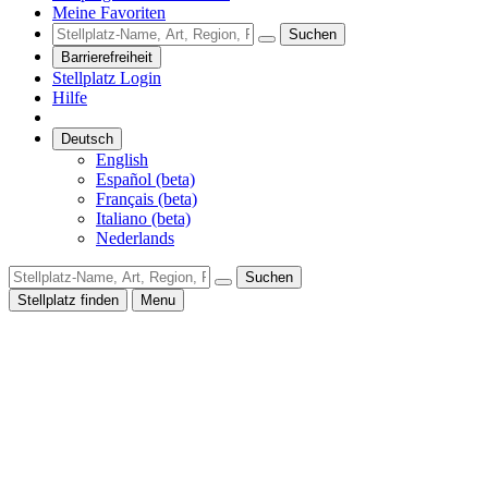
Meine Favoriten
Suchen
Barrierefreiheit
Stellplatz Login
Hilfe
Deutsch
English
Español (beta)
Français (beta)
Italiano (beta)
Nederlands
Suchen
Stellplatz finden
Menu