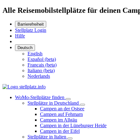
Alle Reisemobilstellplätze für deinen Cam
Barrierefreiheit
Stellplatz Login
Hilfe
Deutsch
English
Español (beta)
Français (beta)
Italiano (beta)
Nederlands
WoMo-Stellplätze finden
Stellplätze in Deutschland
Campen an der Ostsee
Campen auf Fehmarn
Campen im Allgäu
Campen in der Lüneburger Heide
Campen in der Eifel
Stellplätze in Italien