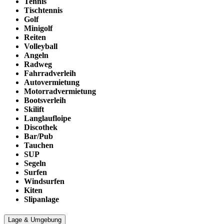
Tennis
Tischtennis
Golf
Minigolf
Reiten
Volleyball
Angeln
Radweg
Fahrradverleih
Autovermietung
Motorradvermietung
Bootsverleih
Skilift
Langlaufloipe
Discothek
Bar/Pub
Tauchen
SUP
Segeln
Surfen
Windsurfen
Kiten
Slipanlage
Lage & Umgebung