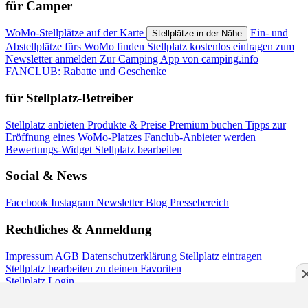
für Camper
WoMo-Stellplätze auf der Karte
Ein- und
Stellplätze in der Nähe
Abstellplätze fürs WoMo finden
Stellplatz kostenlos eintragen
zum
Newsletter anmelden
Zur Camping App von camping.info
FANCLUB: Rabatte und Geschenke
für Stellplatz-Betreiber
Stellplatz anbieten
Produkte & Preise
Premium buchen
Tipps zur
Eröffnung eines WoMo-Platzes
Fanclub-Anbieter werden
Bewertungs-Widget
Stellplatz bearbeiten
Social & News
Facebook
Instagram
Newsletter
Blog
Pressebereich
Rechtliches & Anmeldung
Impressum
AGB
Datenschutzerklärung
Stellplatz eintragen
Stellplatz bearbeiten
zu deinen Favoriten
Stellplatz Login
Branchenportal Software made in Germany
discoverize
Aktuelle Version: 14.13.0