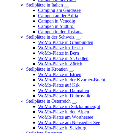
Stellplätze in Italien
Camping am Gardasee
Campen an der Adria
Campen in Venedig
Campen in Südtirol
Campen in der Toskana
Stellplätze in der Schweiz
WoMo-Plätze in Graubünden
WoMo-Plätze im Tessin
WoMo-Plätze in Bern
WoMo-Plätze in St. Gallen
WoMo-Plätze in Zürich
Stellplätze in Kroatien
WoMo-Plätze in Istrien
WoMo-Plätze in der Kvarner-Bucht
WoMo-Plätze auf Krk
WoMo-Plätze in Dalmatien
WoMo-Plätze in Dubrovnik
Stellplätze in Österreich
WoMo-Plätze im Salzkammergut
WoMo-Plätze in den Alpen
WoMo-Plätze am Wörthersee
WoMo-Plätze am Neusiedler See
WoMo-Plätze in Salzburg