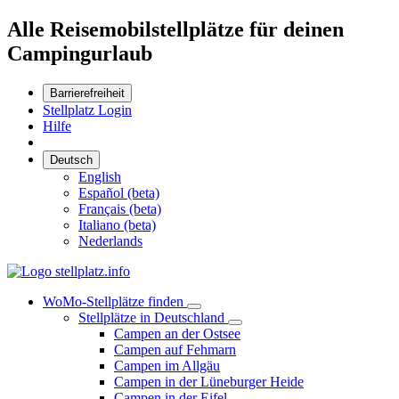
Alle Reisemobilstellplätze für deinen
Campingurlaub
Barrierefreiheit
Stellplatz Login
Hilfe
Deutsch
English
Español (beta)
Français (beta)
Italiano (beta)
Nederlands
WoMo-Stellplätze finden
Stellplätze in Deutschland
Campen an der Ostsee
Campen auf Fehmarn
Campen im Allgäu
Campen in der Lüneburger Heide
Campen in der Eifel