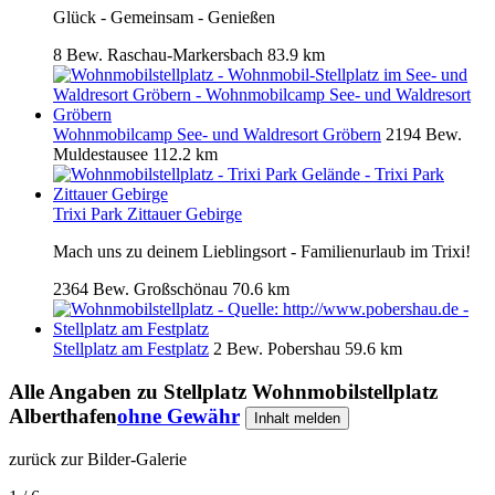
Glück - Gemeinsam - Genießen
8 Bew.
Raschau-Markersbach
83.9 km
Wohnmobilcamp See- und Waldresort Gröbern
2194 Bew.
Muldestausee
112.2 km
Trixi Park Zittauer Gebirge
Mach uns zu deinem Lieblingsort - Familienurlaub im Trixi!
2364 Bew.
Großschönau
70.6 km
Stellplatz am Festplatz
2 Bew.
Pobershau
59.6 km
Alle Angaben zu
Stellplatz Wohnmobilstellplatz
Alberthafen
ohne Gewähr
Inhalt melden
zurück zur Bilder-Galerie