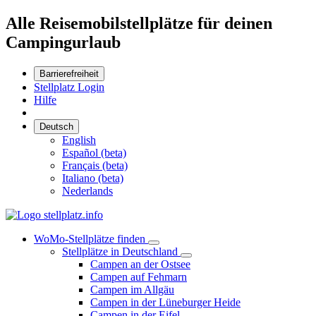
Alle Reisemobilstellplätze für deinen
Campingurlaub
Barrierefreiheit
Stellplatz Login
Hilfe
Deutsch
English
Español (beta)
Français (beta)
Italiano (beta)
Nederlands
WoMo-Stellplätze finden
Stellplätze in Deutschland
Campen an der Ostsee
Campen auf Fehmarn
Campen im Allgäu
Campen in der Lüneburger Heide
Campen in der Eifel