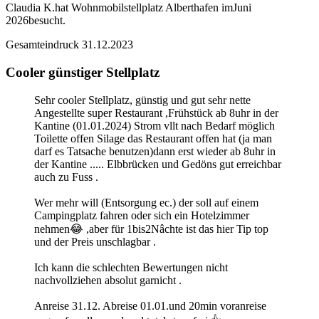
Claudia K.
hat Wohnmobilstellplatz Alberthafen im
Juni
2026
besucht.
Gesamteindruck
31.12.2023
Cooler günstiger Stellplatz
Sehr cooler Stellplatz, günstig und gut sehr nette
Angestellte super Restaurant ,Frühstück ab 8uhr in der
Kantine (01.01.2024) Strom vllt nach Bedarf möglich
Toilette offen Silage das Restaurant offen hat (ja man
darf es Tatsache benutzen)dann erst wieder ab 8uhr in
der Kantine ..... Elbbrücken und Gedöns gut erreichbar
auch zu Fuss .
Wer mehr will (Entsorgung ec.) der soll auf einem
Campingplatz fahren oder sich ein Hotelzimmer
nehmen😂 ,aber für 1bis2Nâchte ist das hier Tip top
und der Preis unschlagbar .
Ich kann die schlechten Bewertungen nicht
nachvollziehen absolut garnicht .
Anreise 31.12. Abreise 01.01.und 20min voranreise