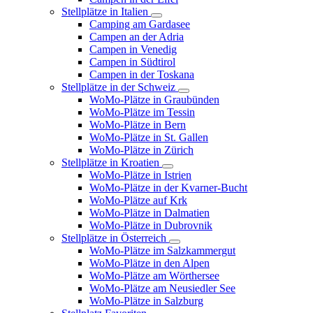
Stellplätze in Italien
Camping am Gardasee
Campen an der Adria
Campen in Venedig
Campen in Südtirol
Campen in der Toskana
Stellplätze in der Schweiz
WoMo-Plätze in Graubünden
WoMo-Plätze im Tessin
WoMo-Plätze in Bern
WoMo-Plätze in St. Gallen
WoMo-Plätze in Zürich
Stellplätze in Kroatien
WoMo-Plätze in Istrien
WoMo-Plätze in der Kvarner-Bucht
WoMo-Plätze auf Krk
WoMo-Plätze in Dalmatien
WoMo-Plätze in Dubrovnik
Stellplätze in Österreich
WoMo-Plätze im Salzkammergut
WoMo-Plätze in den Alpen
WoMo-Plätze am Wörthersee
WoMo-Plätze am Neusiedler See
WoMo-Plätze in Salzburg