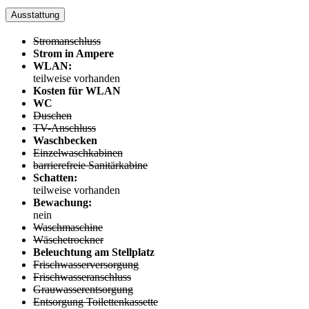
Ausstattung
Stromanschluss
Strom in Ampere
WLAN:
teilweise vorhanden
Kosten für WLAN
WC
Duschen
TV-Anschluss
Waschbecken
Einzelwaschkabinen
barrierefreie Sanitärkabine
Schatten:
teilweise vorhanden
Bewachung:
nein
Waschmaschine
Wäschetrockner
Beleuchtung am Stellplatz
Frischwasserversorgung
Frischwasseranschluss
Grauwasserentsorgung
Entsorgung Toilettenkassette