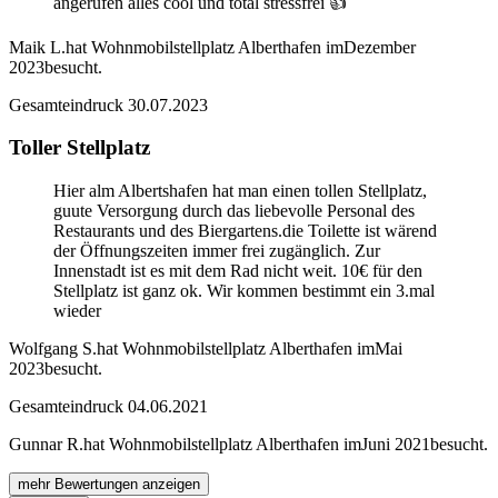
angerufen alles cool und total stressfrei 👍
Maik L.
hat Wohnmobilstellplatz Alberthafen im
Dezember
2023
besucht.
Gesamteindruck
30.07.2023
Toller Stellplatz
Hier alm Albertshafen hat man einen tollen Stellplatz,
guute Versorgung durch das liebevolle Personal des
Restaurants und des Biergartens.die Toilette ist wärend
der Öffnungszeiten immer frei zugänglich. Zur
Innenstadt ist es mit dem Rad nicht weit. 10€ für den
Stellplatz ist ganz ok. Wir kommen bestimmt ein 3.mal
wieder
Wolfgang S.
hat Wohnmobilstellplatz Alberthafen im
Mai
2023
besucht.
Gesamteindruck
04.06.2021
Gunnar R.
hat Wohnmobilstellplatz Alberthafen im
Juni 2021
besucht.
mehr Bewertungen anzeigen