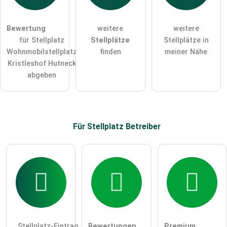
Die
Datenschutzerklärung
habe ich zur Kenntnis genommen.
öffentliche Frage stellen
Abbrechen
Bewertung
weitere
weitere
für Stellplatz
Stellplätze
Stellplätze in
Hinweis:
Bitte beachten Sie, öffentliche Fragen sind
für alle
Wohnmobilstellplatz
finden
meiner Nähe
Besucher sichtbar
.
Kristleshof Hutneck
Klicken Sie hier um eine
individuelle Frage
an den
abgeben
Stellplatz-Eintrag zu stellen
.
Für Stellplatz
Betreiber
Stellplatz-Eintrag
Bewertungen
Premium