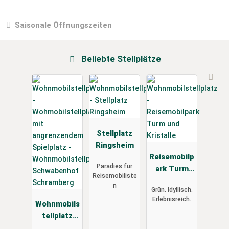
Saisonale Öffnungszeiten
Beliebte Stellplätze
Stellplatz
Ringsheim
Reisemobilp
Paradies für
ark Turm
Reisemobiliste
und
n
Grün. Idyllisch.
Kristalle
Erlebnisreich.
Wohnmobils
tellplatz
Schwabenh