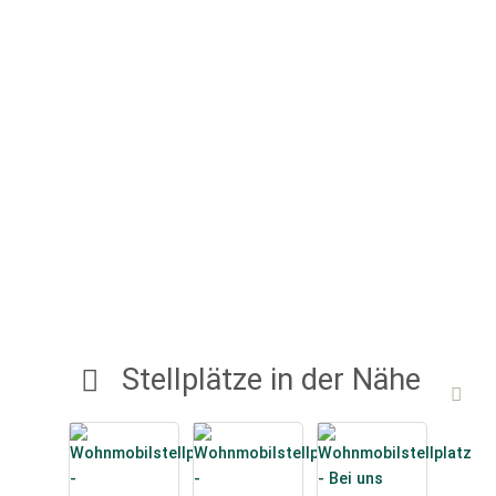
Regeln für einen harmonischen Aufenthalt:
Nehmen Sie bitte Ihren Müll mit, Nachtruhe ab 22 Uhr,
Abreise bis 12 Uhr, Max. Dauer: 14 Tage
Anmeldung: Per Mail, oder bis 20 Uhr telefonisch oder
klingeln an der Treppe
Bei Anreise nach 20 Uhr: Platz beziehen und Anmeldung
am nächsten Morgen
Barzahlung bei Fam. Kopp
Stellplätze in der Nähe