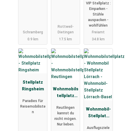
VIP Stellplatz :
Einparken -
Stühle
auspacken -
wohlfühlen
Rottweil-
Schramberg
Dietingen
Freiamt
0.9 km
17.5 km
34.8 km
Stellplatz
Ringsheim
Wohnmobils
tellplatz
Paradies für
Reutlingen
Reisemobiliste
Reutlingen
Wohnmobil-
n
kannst du
Stellplatz
nicht mögen.
Lörrach-
Nur lieben.
Ausflugsziele
Basel