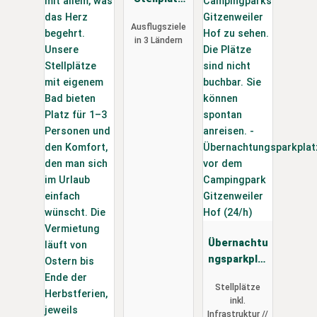
Lörrach-
Ausflugsziele
Basel
in 3 Ländern
Übernachtu
ngsparkplat
z vor dem
Stellplätze
Campingpar
inkl.
k
Infrastruktur //