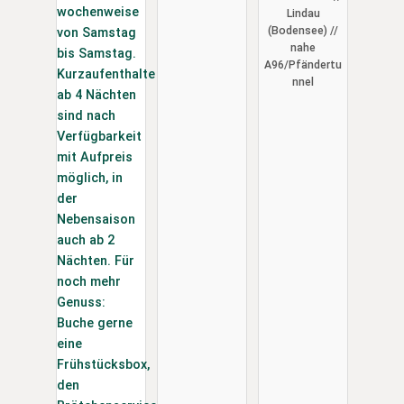
Gitzenweile
Lindau
r Hof (24/h)
(Bodensee) //
nahe
A96/Pfändertu
nnel