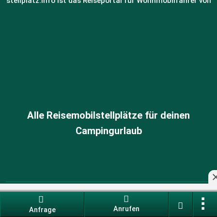
stellplatz.info ist das Reiseportal für Wohnmobilfahrer von
Alle Reisemobilstellplätze für deinen
Campingurlaub
Datenschutz-Einstellungen
Anrufen
Anfrage