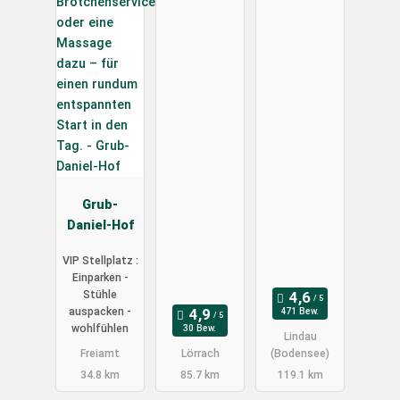
Grub-
Daniel-Hof
VIP Stellplatz :
Einparken -
Stühle
auspacken -
471 Bew.
wohlfühlen
30 Bew.
Lindau
Freiamt
Lörrach
(Bodensee)
34.8 km
85.7 km
119.1 km