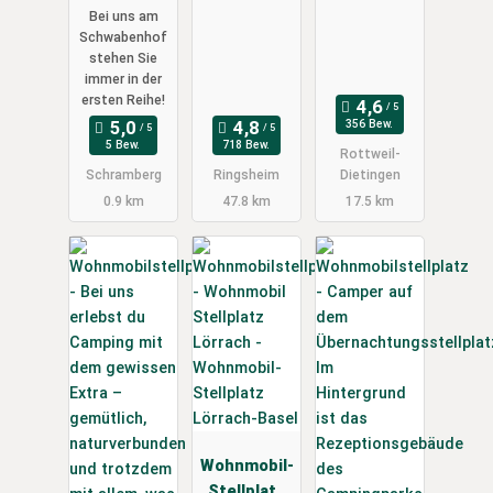
Bei uns am
of
Schwabenhof
Schramberg
stehen Sie
immer in der
ersten Reihe!
356 Bew.
5 Bew.
718 Bew.
Rottweil-
Schramberg
Ringsheim
Dietingen
0.9 km
47.8 km
17.5 km
Wohnmobil-
Stellplatz