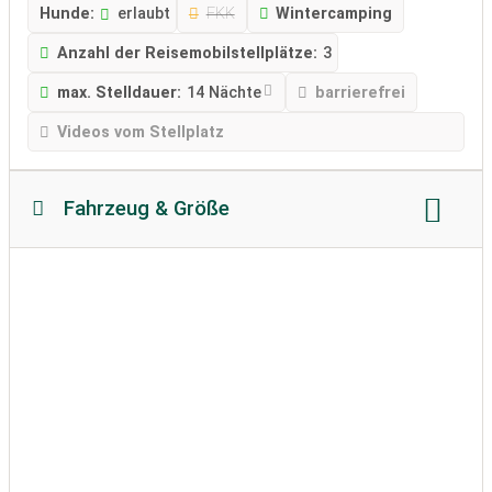
Hunde:
erlaubt
FKK
Wintercamping
Anzahl der Reisemobilstellplätze:
3
max. Stelldauer:
14 Nächte
barrierefrei
Videos vom Stellplatz
Fahrzeug & Größe
Reisemobillänge:
max. 8 Meter
Reisemobilhöhe
zulässiges Gewicht
Bodenbeschaffenheit:
befestigt
Wohnwagen erlaubt