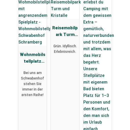
Reisemobilp
ark Turm
und
Grün. Idyllisch.
Kristalle
Erlebnisreich.
Wohnmobils
tellplatz
Schwabenh
Bei uns am
of
Schwabenhof
Schramberg
stehen Sie
immer in der
ersten Reihe!