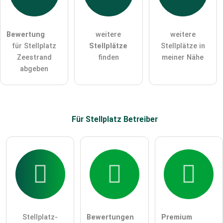
Die
Datenschutzerklärung
habe ich zur Kenntnis genommen.
Bewertung
weitere
weitere
öffentliche Frage stellen
Abbrechen
für Stellplatz
Stellplätze
Stellplätze in
Zeestrand
finden
meiner Nähe
Hinweis:
Bitte beachten Sie, öffentliche Fragen sind
für alle
abgeben
Besucher sichtbar
.
Klicken Sie hier um eine
individuelle Frage
an den
Stellplatz-Eintrag zu stellen
.
Für Stellplatz
Betreiber
Stellplatz-
Bewertungen
Premium