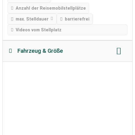
Anzahl der Reisemobilstellplätze
max. Stelldauer
barrierefrei
Videos vom Stellplatz
Fahrzeug & Größe
Reisemobillänge
Reisemobilhöhe
zulässiges Gewicht
Bodenbeschaffenheit
Wohnwagen erlaubt