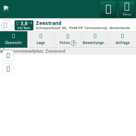
Menu
Zeestrand
Schepperbuurt 4A
9948 PP
Termunterzijl
Niederlande
342 Bew.
Übersicht
Lage
Fotos
Bewertungen
Anfrage
3