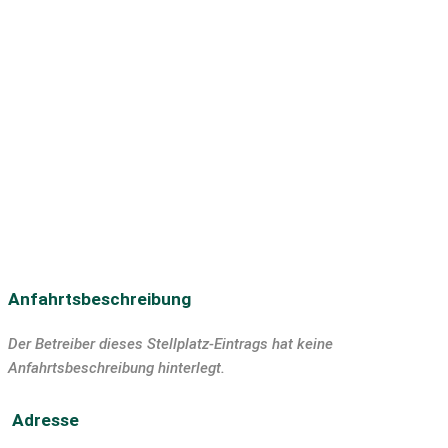
Umweltzone
Seehöhe
Fahrradverleih
Autovermietung
Beschreibung der Umgebung
Motorradvermietung
Bootsverleih
Skilift
Langlaufloipe
Discothek
Bar/Pub
Tauchen
SUP
Segeln
Surfen
Windsurfen
Kiten
Slipanlage
Anfahrtsbeschreibung
Der Betreiber dieses Stellplatz-Eintrags hat keine
Anfahrtsbeschreibung hinterlegt.
Adresse