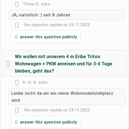
Thiesi K.
asks
Surname
JA, natürlich :) seit 8 Jahren.
the operator
replies on
24.11.2022
Email address (will not be published)
answer this question publicly
Wir wollen mit unserem 4 m Eriba Triton
Wohnwagen + PKW anreisen und für 3-4 Tage
I hereby accept the
terms and conditions
.
bleiben, geht das?
I have read the
data protection declaration
.
K.-H. K.
asks
ask a public question
Cancel
Leider nicht da wir ein reiner Wohnmobilstellplatz
sind.
Note:
Please note, public questions are
visible to all visitors
.
the operator
replies on
24.11.2022
Click here to ask an
individual question
to the RV park
entry
.
answer this question publicly