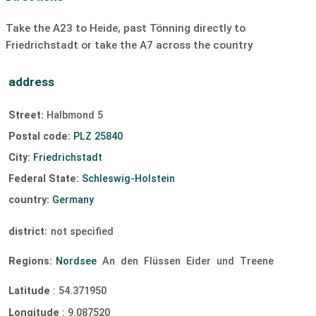
surfing
Windsurfing
Kiting
slipway
Take the A23 to Heide, past Tönning directly to
Friedrichstadt or take the A7 across the country
address
Street:
Halbmond 5
Postal code:
PLZ 25840
City:
Friedrichstadt
Federal State:
Schleswig-Holstein
country:
Germany
district:
not specified
Regions:
Nordsee
An
den
Flüssen
Eider
und
Treene
Latitude
:
54.371950
Longitude
:
9.087520