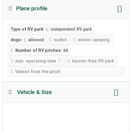
Place profile
Type of RV park:
independent RV park
dogs:
allowed
nudist
winter camping
Number of RV pitches:
66
max. operating time
barrier-free RV park
Videos from the pitch
Vehicle & Size
Motorhome length:
no restriction
Motorhome height:
no restriction
permissible weight:
unlimited