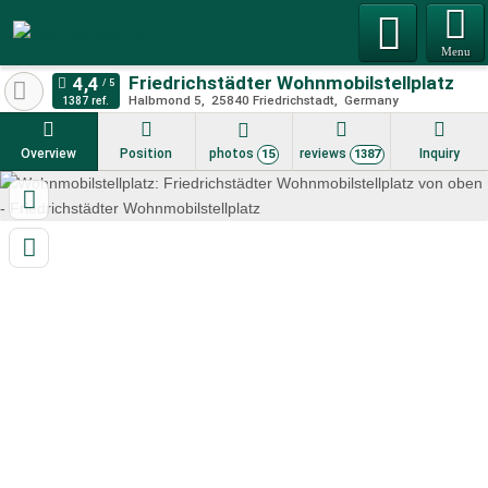
Menu
Friedrichstädter Wohnmobilstellplatz
Halbmond 5
25840
Friedrichstadt
Germany
1387 ref.
Overview
Position
photos
reviews
Inquiry
15
1387