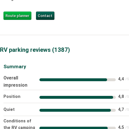
Route planner
Contact
RV parking reviews
1387
Summary
Overall
4,4
impression
Position
4,8
Quiet
4,7
Conditions of
4,5
the RV camping