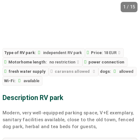
1 / 15
Type of RV park:
independent RV park
Price:
18 EUR
Motorhome length:
no restriction
power connection
fresh water supply
caravans allowed
dogs:
allowed
Wi-Fi:
available
Description RV park
Modern, very well-equipped parking space, V+E exemplary,
sanitary facilities available, close to the old town, fenced
dog park, herbal and tea beds for guests,