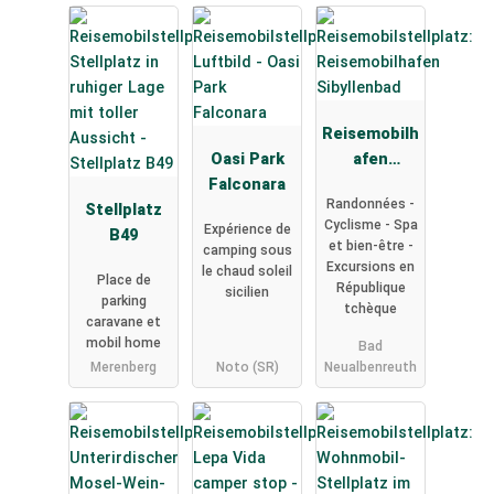
Reisemobilh
Oasi Park
afen
Falconara
Sibyllenbad
Randonnées -
Stellplatz
Cyclisme - Spa
Expérience de
B49
et bien-être -
camping sous
Excursions en
le chaud soleil
Place de
République
sicilien
parking
tchèque
caravane et
mobil home
Bad
Merenberg
Noto (SR)
Neualbenreuth