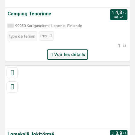
Camping Tenorinne
402 réf.
99950 Karigasniemi, Laponie, Finlande
Prix
type de terrain
13
Voir les détails
Lomakylä Jokitörmä