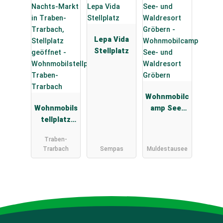
Lepa Vida
Stellplatz
Wohnmobilc
Wohnmobils
amp See-
tellplatz
und
Traben-
Waldresort
Traben-
Trarbach
Gröbern
Trarbach
Sempas
Muldestausee