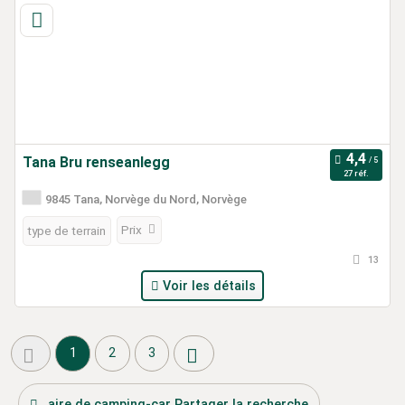
Tana Bru renseanlegg
27 réf.
9845 Tana, Norvège du Nord, Norvège
Prix
type de terrain
13
Voir les détails
1
2
3
aire de camping-car Partager la recherche