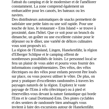
l'attrait du camping et de le moderniser et de l'améliorer
constamment. La zone comprend également un
embarcadère pour les canoës, les bateaux ou les
navires.
Des distributeurs automatiques de snacks permettent de
satisfaire une petite faim ou une soif rapide. Pour une
touche de luxe, le restaurant « Ems Island » se trouve à
proximité, dans l'hôtel. Que ce soit pour un brunch du
dimanche, un goûter ou une excellente cuisine pour le
déjeuner ou le dîner, une variété de délices culinaires
vous sont proposés ici.
La région de l'Emsland, Lingen, Hanekenfähr, la région
d'Elberger Schlipse et le camping offrent de
nombreuses possibilités de loisirs. Le personnel local se
fera un plaisir de vous aider et pourra vous fournir des
informations complémentaires. Des vélos, des vélos
électriques ou des vélos pour enfants peuvent être loués
sur place, ou vous pouvez utiliser le vôtre. De plus, on
peut y pratiquer d'excellentes randonnées à travers les
paysages naturels de la région. Explorez le vaste
paysage de l'Ems à vélo (électrique) ou à pied et
émerveillez-vous devant la nature fantastique qui borde
l'Ems et le canal Dortmund-Ems. Des pistes cyclables
et des sentiers de randonnée bien aménagés vous
invitent à faire des excursions autour de Hanekenfähr.