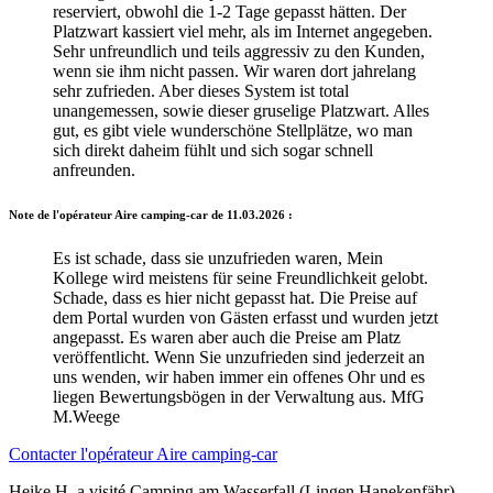
reserviert, obwohl die 1-2 Tage gepasst hätten. Der
Platzwart kassiert viel mehr, als im Internet angegeben.
Sehr unfreundlich und teils aggressiv zu den Kunden,
wenn sie ihm nicht passen. Wir waren dort jahrelang
sehr zufrieden. Aber dieses System ist total
unangemessen, sowie dieser gruselige Platzwart. Alles
gut, es gibt viele wunderschöne Stellplätze, wo man
sich direkt daheim fühlt und sich sogar schnell
anfreunden.
Note de l'opérateur Aire camping-car de
11.03.2026 :
Es ist schade, dass sie unzufrieden waren, Mein
Kollege wird meistens für seine Freundlichkeit gelobt.
Schade, dass es hier nicht gepasst hat. Die Preise auf
dem Portal wurden von Gästen erfasst und wurden jetzt
angepasst. Es waren aber auch die Preise am Platz
veröffentlicht. Wenn Sie unzufrieden sind jederzeit an
uns wenden, wir haben immer ein offenes Ohr und es
liegen Bewertungsbögen in der Verwaltung aus. MfG
M.Weege
Contacter l'opérateur Aire camping-car
Heike H.
a visité
Camping am Wasserfall (Lingen Hanekenfähr)