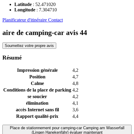
Latitude
:
52.471020
Longitude
:
7.304710
Planificateur d'itinéraire
Contact
aire de camping-car avis
44
Soumettez votre propre avis
Résumé
Impression générale
4,2
Position
4,7
Calme
4,8
Conditions de la place de parking
4,2
se soucier
4,2
élimination
4,1
accès Internet sans fil
3,6
Rapport qualité-prix
4,4
Place de stationnement pour camping-car
Camping am Wasserfall
(Lingen Hanekenfähr)
évaluer maintenant