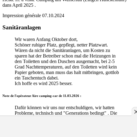
dans
April 2025
.
Impression générale
07.10.2024
Sanitäranlagen
Wir waren Anfang Oktober dort,
Schöner ruhiger Platz, gepflegt, netter Platzwart.
Wären da nicht die Sanitäranlagen, um Kosten zu
sparen hat der Betreiber schon mal die Heizungen in
den Toiletten und den Duschen ausgemacht, bei 2-5
Grad Nachttemperaturen, auf den Toiletten wird kein
Papier geboten, man muss das halt mitbringen, gottlob
ein Taschentuch dabei.
Ich hoffe es wird 2025 besser.
Note de l'opérateur Aire camping-car de
11.03.2026 :
Dafür können wir uns nur entschuldigen, wir hatten
Probleme, technisch und "Generations bedingt" . Die
Probleme sollten behoben sein, sollte es erneut
vorkommen, sprechen Sie uns gerne an. MfG M.
Weege