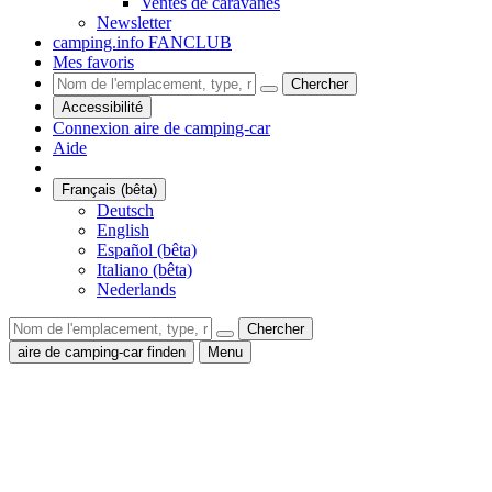
Ventes de caravanes
Newsletter
camping.info FANCLUB
Mes favoris
Chercher
Accessibilité
Connexion aire de camping-car
Aide
Français (bêta)
Deutsch
English
Español (bêta)
Italiano (bêta)
Nederlands
Chercher
aire de camping-car finden
Menu