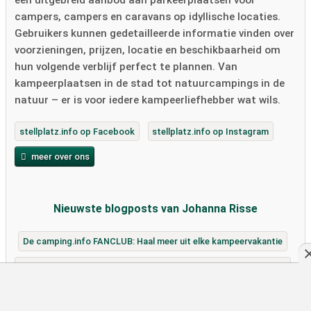
een uitgebreid aanbod aan parkeerplaatsen voor
campers, campers en caravans op idyllische locaties.
Gebruikers kunnen gedetailleerde informatie vinden over
voorzieningen, prijzen, locatie en beschikbaarheid om
hun volgende verblijf perfect te plannen. Van
kampeerplaatsen in de stad tot natuurcampings in de
natuur – er is voor iedere kampeerliefhebber wat wils.
stellplatz.info op Facebook
stellplatz.info op Instagram
meer over ons
Nieuwste blogposts van Johanna Risse
De camping.info FANCLUB: Haal meer uit elke kampeervakantie
Reizen door Oostenrijk met de camper: vignetten, tolheffingen
en de mooiste campings
stellplatz.info Award 2026: De 50 beste camperplaatsen in