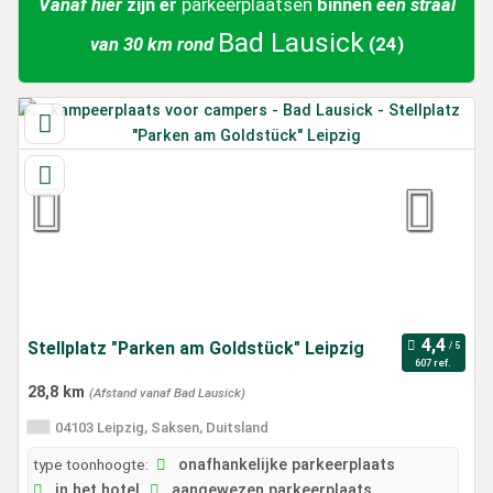
Vanaf hier
zijn er
parkeerplaatsen
binnen
een straal
Bad Lausick
van 30 km rond
(24)
Stellplatz "Parken am Goldstück" Leipzig
607 ref.
28,8 km
(Afstand vanaf Bad Lausick)
04103 Leipzig, Saksen, Duitsland
type toonhoogte:
onafhankelijke parkeerplaats
in het hotel
aangewezen parkeerplaats