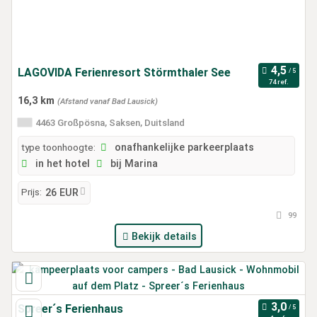
LAGOVIDA Ferienresort Störmthaler See
74 ref.
16,3 km
(Afstand vanaf Bad Lausick)
4463 Großpösna, Saksen, Duitsland
type toonhoogte:
onafhankelijke parkeerplaats
in het hotel
bij Marina
Prijs:
26 EUR
99
Bekijk details
Spreer´s Ferienhaus