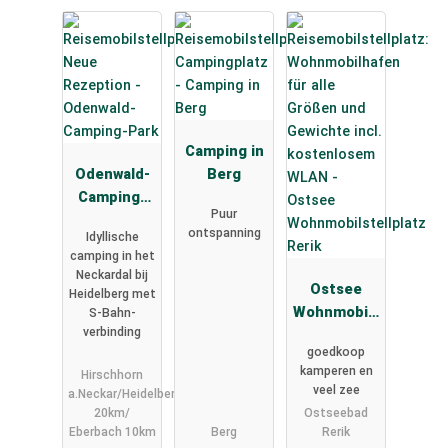
Camping in
Odenwald-
Berg
Camping-
Puur
Park
ontspanning
Idyllische
camping in het
Neckardal bij
Ostsee
Heidelberg met
Wohnmobils
S-Bahn-
verbinding
tellplatz
goedkoop
Rerik
kamperen en
Hirschhorn
veel zee
a.Neckar/Heidelberg
20km/
Ostseebad
Eberbach 10km
Berg
Rerik