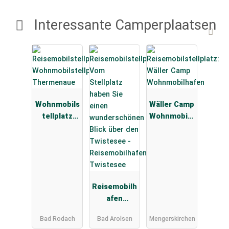
Interessante Camperplaatsen
Wohnmobils
Wäller Camp
tellplatz
Wohnmobilh
Thermenau
afen
e
Reisemobilh
afen
Twistesee
Bad Rodach
Bad Arolsen
Mengerskirchen