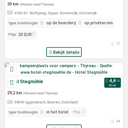
30 km
(Afstand vanaf Thyrnau)
4160 St. Wolfgang, Opper-Oostenrijk, Oostenrijk
type toonhoogte:
op de boerderij
op privéterrein
Prijs:
20 EUR
77
Bekijk details
Hotel Stegmühle
78 ref.
29,2 km
(Afstand vanaf Thyrnau)
94547 Iggensbach, Beieren, Duitsland
Prijs
type toonhoogte:
in het hotel
64