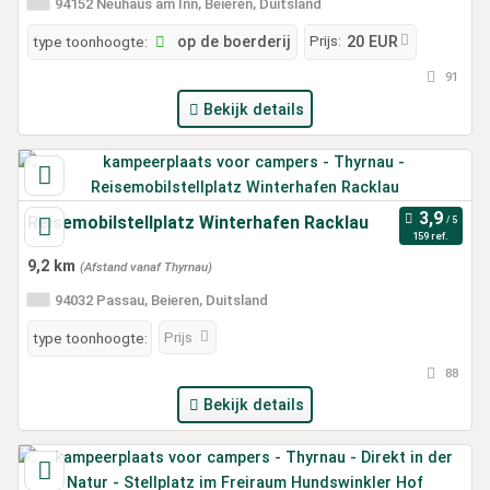
94152 Neuhaus am Inn, Beieren, Duitsland
Prijs:
type toonhoogte:
op de boerderij
20 EUR
91
Bekijk details
Reisemobilstellplatz Winterhafen Racklau
159 ref.
9,2 km
(Afstand vanaf Thyrnau)
94032 Passau, Beieren, Duitsland
Prijs
type toonhoogte:
88
Bekijk details