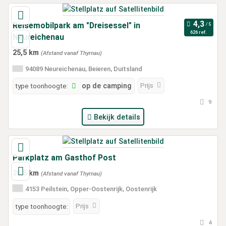
Reisemobilpark am "Dreisessel" in
626 ref.
Neureichenau
25,5 km
(Afstand vanaf Thyrnau)
94089 Neureichenau, Beieren, Duitsland
Prijs
type toonhoogte:
op de camping
9
Bekijk details
Parkplatz am Gasthof Post
26,5 km
(Afstand vanaf Thyrnau)
4153 Peilstein, Opper-Oostenrijk, Oostenrijk
Prijs
type toonhoogte:
4