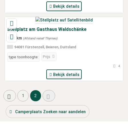
Bekijk details
Stellplatz am Gasthaus Waldschänke
16,1 km
(Afstand vanaf Thyrnau)
94081 Fürstenzell, Beieren, Duitsland
Prijs
type toonhoogte:
4
Bekijk details
1
2
Camperplaats Zoeken naar aandelen