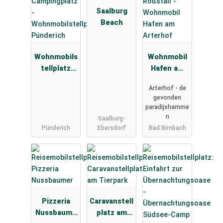
Saalburg
Beach
Wohnmobils
Wohnmobil
tellplatz
Hafen am
Pünderich
Arterhof
Arterhof - de
gevonden
paradijshamme
n
Saalburg-
Pünderich
Ebersdorf
Bad Birnbach
Pizzeria
Caravanstell
Nussbaume
platz am