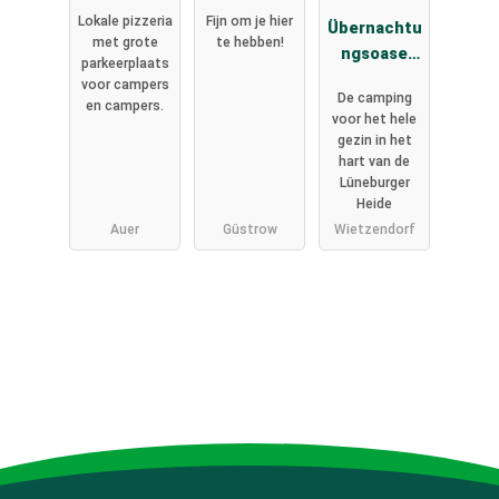
r
Tierpark
Lokale pizzeria
Fijn om je hier
Übernachtu
met grote
te hebben!
ngsoase
parkeerplaats
Südsee-
voor campers
De camping
Camp
en campers.
voor het hele
gezin in het
hart van de
Lüneburger
Heide
Auer
Güstrow
Wietzendorf