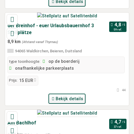
Bekijk details
der Breinhof - euer Urlaubsbauernhof 3
59 ref.
Stellplätze
8,9 km
(Afstand vanaf Thyrnau)
94065 Waldkirchen, Beieren, Duitsland
type toonhoogte:
op de boerderij
onafhankelijke parkeerplaats
Prijs:
15 EUR
44
Bekijk details
Am Bachlhof
37 ref.