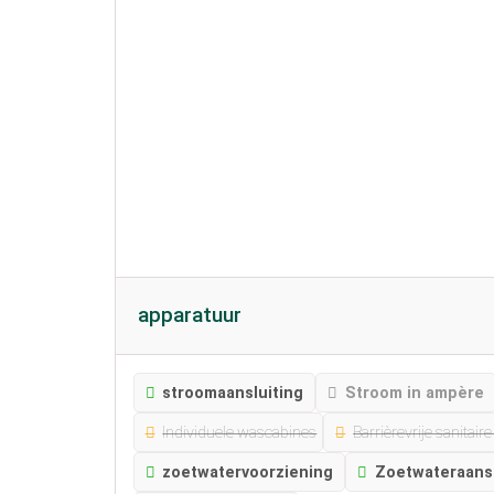
apparatuur
stroomaansluiting
Stroom in ampère
Individuele wascabines
Barrièrevrije sanitair
zoetwatervoorziening
Zoetwateraansl