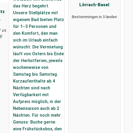
Lörrach-Basel
atz
Bestemmingen in 3 landen
 zit
j!