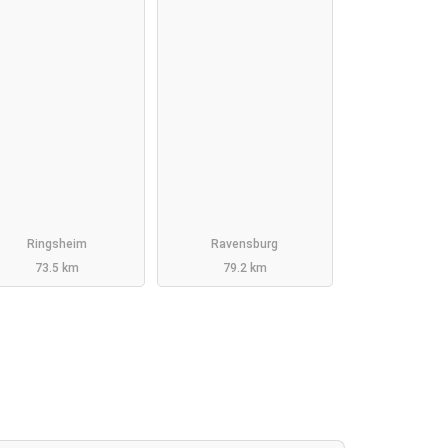
Ringsheim
Ravensburg
73.5 km
79.2 km