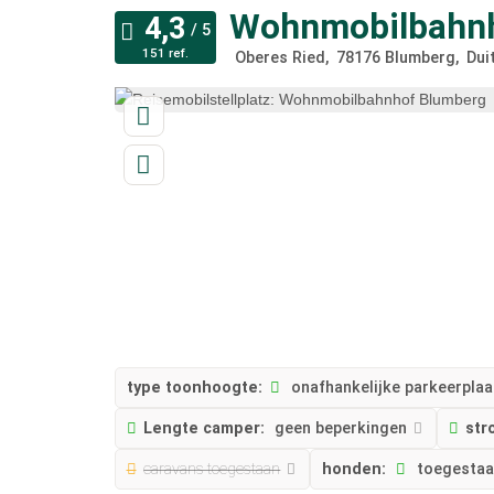
Wohnmobilbahnh
151 ref.
Oberes Ried
78176
Blumberg
Dui
type toonhoogte:
onafhankelijke parkeerplaa
Lengte camper:
geen beperkingen
str
caravans toegestaan
honden:
toegesta