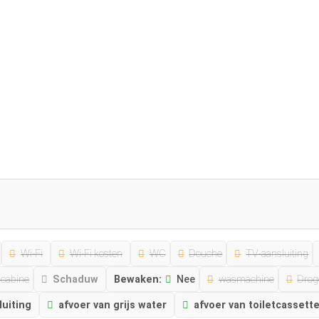
Wi-Fi
Wi-Fi kosten
WC
Douche
TV-aansluiting
e cabine
Schaduw
Bewaken:
Nee
wasmachine
Drog
uiting
afvoer van grijs water
afvoer van toiletcassett