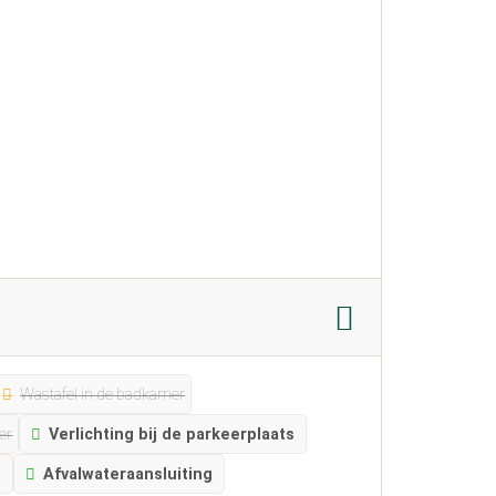
Wastafel in de badkamer
er
Verlichting bij de parkeerplaats
e
Afvalwateraansluiting