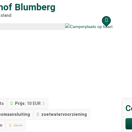
of Blumberg
tsland
ts
Prijs:
10 EUR
C
oomaansluiting
zoetwatervoorziening
an
Wi-Fi