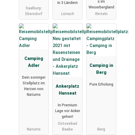
s im
in 3 Ländern
Weserbergland
Saalburg-
Ebersdorf
Lörrach
Rinteln
Camping
Adler
Camping in
Berg
Dein sonniger
Stellplatz im
Pure Erholung
Ankerplatz
Herzen von
Hanseat
Naturns
In Premium
Lage vor Anker
gehen!
Ostseebad
Naturns
Baabe
Berg