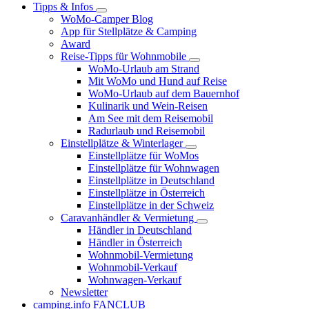
Tipps & Infos
WoMo-Camper Blog
App für Stellplätze & Camping
Award
Reise-Tipps für Wohnmobile
WoMo-Urlaub am Strand
Mit WoMo und Hund auf Reise
WoMo-Urlaub auf dem Bauernhof
Kulinarik und Wein-Reisen
Am See mit dem Reisemobil
Radurlaub und Reisemobil
Einstellplätze & Winterlager
Einstellplätze für WoMos
Einstellplätze für Wohnwagen
Einstellplätze in Deutschland
Einstellplätze in Österreich
Einstellplätze in der Schweiz
Caravanhändler & Vermietung
Händler in Deutschland
Händler in Österreich
Wohnmobil-Vermietung
Wohnmobil-Verkauf
Wohnwagen-Verkauf
Newsletter
camping.info FANCLUB