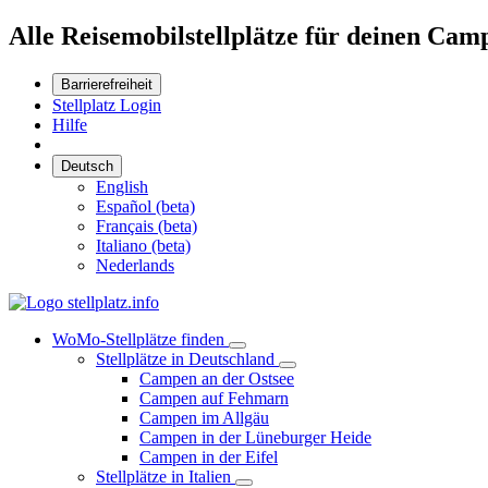
Alle Reisemobilstellplätze für deinen Cam
Barrierefreiheit
Stellplatz Login
Hilfe
Deutsch
English
Español (beta)
Français (beta)
Italiano (beta)
Nederlands
WoMo-Stellplätze finden
Stellplätze in Deutschland
Campen an der Ostsee
Campen auf Fehmarn
Campen im Allgäu
Campen in der Lüneburger Heide
Campen in der Eifel
Stellplätze in Italien