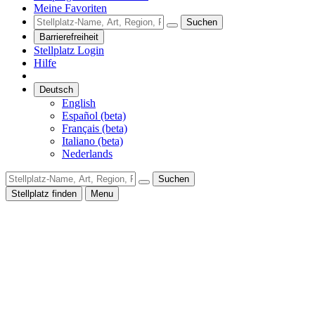
Meine Favoriten
Suchen
Barrierefreiheit
Stellplatz Login
Hilfe
Deutsch
English
Español (beta)
Français (beta)
Italiano (beta)
Nederlands
Suchen
Stellplatz finden
Menu