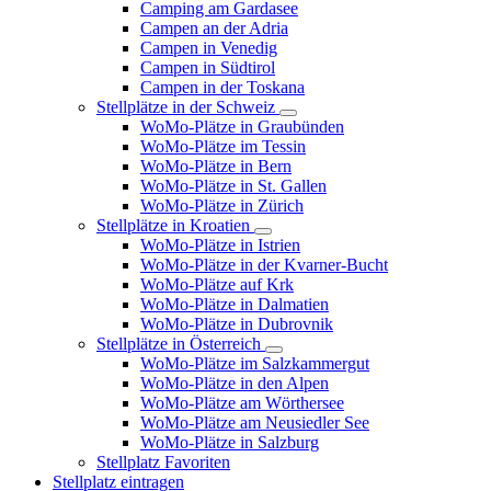
Camping am Gardasee
Campen an der Adria
Campen in Venedig
Campen in Südtirol
Campen in der Toskana
Stellplätze in der Schweiz
WoMo-Plätze in Graubünden
WoMo-Plätze im Tessin
WoMo-Plätze in Bern
WoMo-Plätze in St. Gallen
WoMo-Plätze in Zürich
Stellplätze in Kroatien
WoMo-Plätze in Istrien
WoMo-Plätze in der Kvarner-Bucht
WoMo-Plätze auf Krk
WoMo-Plätze in Dalmatien
WoMo-Plätze in Dubrovnik
Stellplätze in Österreich
WoMo-Plätze im Salzkammergut
WoMo-Plätze in den Alpen
WoMo-Plätze am Wörthersee
WoMo-Plätze am Neusiedler See
WoMo-Plätze in Salzburg
Stellplatz Favoriten
Stellplatz eintragen