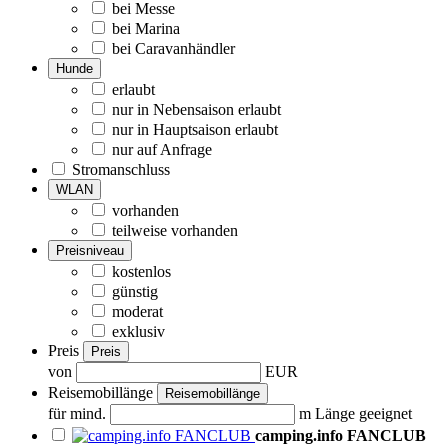
bei Messe
bei Marina
bei Caravanhändler
Hunde
erlaubt
nur in Nebensaison erlaubt
nur in Hauptsaison erlaubt
nur auf Anfrage
Stromanschluss
WLAN
vorhanden
teilweise vorhanden
Preisniveau
kostenlos
günstig
moderat
exklusiv
Preis
Preis
von
EUR
Reisemobillänge
Reisemobillänge
für mind.
m Länge geeignet
camping.info FANCLUB