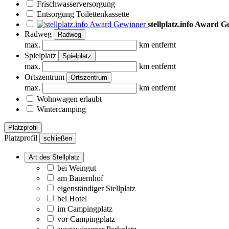
Frischwasserversorgung
Entsorgung Toilettenkassette
stellplatz.info Award 
Radweg
Radweg
max.
km entfernt
Spielplatz
Spielplatz
max.
km entfernt
Ortszentrum
Ortszentrum
max.
km entfernt
Wohnwagen erlaubt
Wintercamping
Platzprofil
Platzprofil
schließen
Art des Stellplatz
bei Weingut
am Bauernhof
eigenständiger Stellplatz
bei Hotel
im Campingplatz
vor Campingplatz