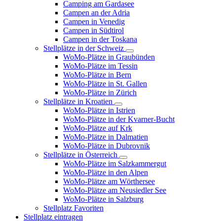
Camping am Gardasee
Campen an der Adria
Campen in Venedig
Campen in Südtirol
Campen in der Toskana
Stellplätze in der Schweiz
WoMo-Plätze in Graubünden
WoMo-Plätze im Tessin
WoMo-Plätze in Bern
WoMo-Plätze in St. Gallen
WoMo-Plätze in Zürich
Stellplätze in Kroatien
WoMo-Plätze in Istrien
WoMo-Plätze in der Kvarner-Bucht
WoMo-Plätze auf Krk
WoMo-Plätze in Dalmatien
WoMo-Plätze in Dubrovnik
Stellplätze in Österreich
WoMo-Plätze im Salzkammergut
WoMo-Plätze in den Alpen
WoMo-Plätze am Wörthersee
WoMo-Plätze am Neusiedler See
WoMo-Plätze in Salzburg
Stellplatz Favoriten
Stellplatz eintragen