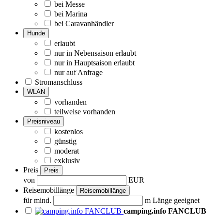
bei Messe
bei Marina
bei Caravanhändler
Hunde
erlaubt
nur in Nebensaison erlaubt
nur in Hauptsaison erlaubt
nur auf Anfrage
Stromanschluss
WLAN
vorhanden
teilweise vorhanden
Preisniveau
kostenlos
günstig
moderat
exklusiv
Preis
Preis
von
EUR
Reisemobillänge
Reisemobillänge
für mind.
m Länge geeignet
camping.info FANCLUB