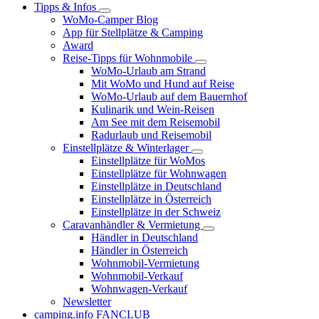
Tipps & Infos
WoMo-Camper Blog
App für Stellplätze & Camping
Award
Reise-Tipps für Wohnmobile
WoMo-Urlaub am Strand
Mit WoMo und Hund auf Reise
WoMo-Urlaub auf dem Bauernhof
Kulinarik und Wein-Reisen
Am See mit dem Reisemobil
Radurlaub und Reisemobil
Einstellplätze & Winterlager
Einstellplätze für WoMos
Einstellplätze für Wohnwagen
Einstellplätze in Deutschland
Einstellplätze in Österreich
Einstellplätze in der Schweiz
Caravanhändler & Vermietung
Händler in Deutschland
Händler in Österreich
Wohnmobil-Vermietung
Wohnmobil-Verkauf
Wohnwagen-Verkauf
Newsletter
camping.info FANCLUB