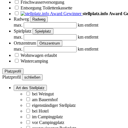
Frischwasserversorgung
Entsorgung Toilettenkassette
stellplatz.info Award 
Radweg
Radweg
max.
km entfernt
Spielplatz
Spielplatz
max.
km entfernt
Ortszentrum
Ortszentrum
max.
km entfernt
Wohnwagen erlaubt
Wintercamping
Platzprofil
Platzprofil
schließen
Art des Stellplatz
bei Weingut
am Bauernhof
eigenständiger Stellplatz
bei Hotel
im Campingplatz
vor Campingplatz