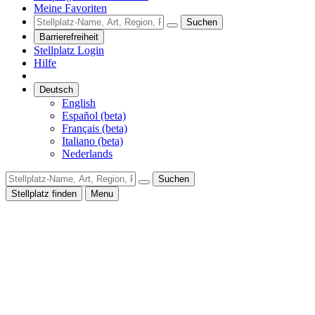
Meine Favoriten
Suchen
Barrierefreiheit
Stellplatz Login
Hilfe
Deutsch
English
Español (beta)
Français (beta)
Italiano (beta)
Nederlands
Suchen
Stellplatz finden
Menu