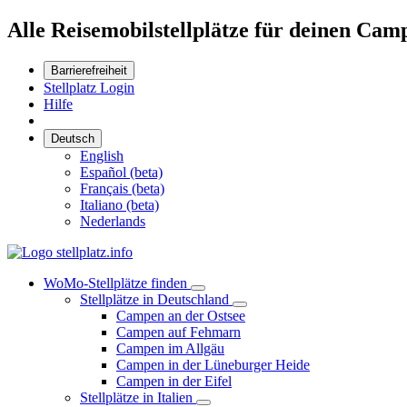
Alle Reisemobilstellplätze für deinen Cam
Barrierefreiheit
Stellplatz Login
Hilfe
Deutsch
English
Español (beta)
Français (beta)
Italiano (beta)
Nederlands
WoMo-Stellplätze finden
Stellplätze in Deutschland
Campen an der Ostsee
Campen auf Fehmarn
Campen im Allgäu
Campen in der Lüneburger Heide
Campen in der Eifel
Stellplätze in Italien