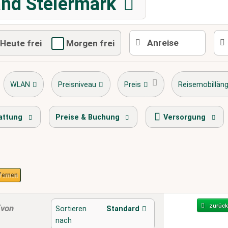
nd Steiermark
Heute frei
Morgen frei
WLAN
Preisniveau
Preis
Reisemobillän
sette
stellplatz.info Award Gewinner
Radweg
attung
Preise & Buchung
Versorgung
tfernen
zurück
(von
Sortieren
Standard
nach