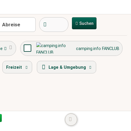
Suchen
ge
camping.info FANCLUB
Spielplatz
Ortszentrum
Freizeit
Lage & Umgebung