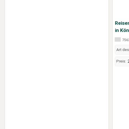
Reise
in Kö
7563
Art des
Preis: