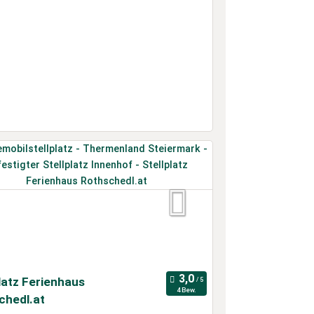
latz Ferienhaus
4 Bew.
chedl.at