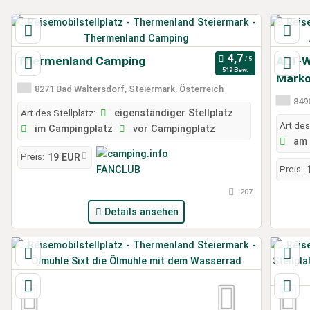
Thermenland Camping
ALT-W
519 Bew.
Marko
8271 Bad Waltersdorf, Steiermark, Österreich
8490
Art des Stellplatz:
eigenständiger Stellplatz
Art des
im Campingplatz
vor Campingplatz
am 
Preis:
19 EUR
Preis:
207
Details ansehen