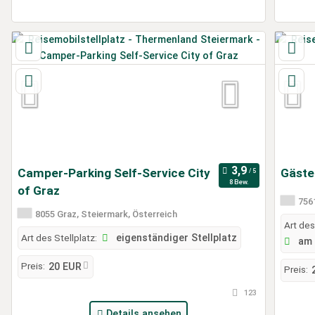
Camper-Parking Self-Service City
Gäste
8 Bew.
of Graz
7561
8055 Graz, Steiermark, Österreich
Art des
Art des Stellplatz:
eigenständiger Stellplatz
am 
Preis:
20 EUR
Preis:
123
Details ansehen