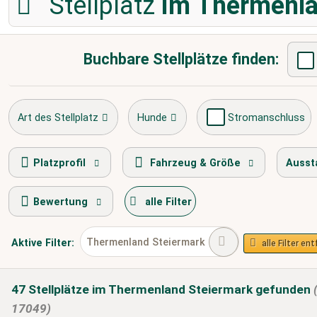
Stellplatz
im Thermenla
Buchbare Stellplätze finden:
Art des Stellplatz
Hunde
Stromanschluss
Frischwasserversorgung
Entsorgung Toilettenkas
Platzprofil
Fahrzeug & Größe
Ausst
Bewertung
alle Filter
Wohnwagen erlaubt
Wintercamping
Thermenland Steiermark
Aktive
Filter:
alle Filter en
47
Stellplätze
im Thermenland Steiermark
gefunden
17049)