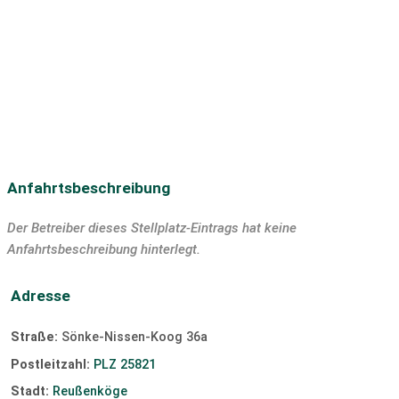
Langlaufloipe
Discothek
Bar/Pub
Tauchen
SUP
Segeln
Surfen
Windsurfen
Kiten
Slipanlage
Anfahrtsbeschreibung
Der Betreiber dieses Stellplatz-Eintrags hat keine
Anfahrtsbeschreibung hinterlegt.
Adresse
Straße:
Sönke-Nissen-Koog 36a
Postleitzahl:
PLZ 25821
Stadt:
Reußenköge