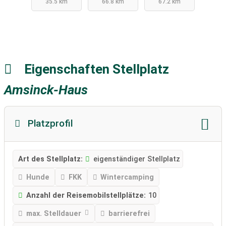
35.5 km
66.8 km
67.2 km
Eigenschaften Stellplatz
Amsinck-Haus
Platzprofil
Art des Stellplatz:
eigenständiger Stellplatz
Hunde
FKK
Wintercamping
Anzahl der Reisemobilstellplätze:
10
max. Stelldauer
barrierefrei