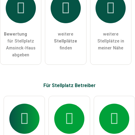
Hiermit akzeptiere ich die
AGB
.
Die
Datenschutzerklärung
habe ich zur Kenntnis genommen.
Bewertung
weitere
weitere
öffentliche Frage stellen
Abbrechen
für Stellplatz
Stellplätze
Stellplätze in
Amsinck-Haus
finden
meiner Nähe
Hinweis:
Bitte beachten Sie, öffentliche Fragen sind
für alle
abgeben
Besucher sichtbar
.
Klicken Sie hier um eine
individuelle Frage
an den
Stellplatz-Eintrag zu stellen
.
Für Stellplatz
Betreiber