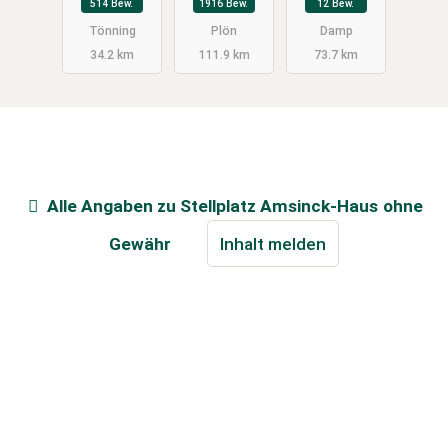
514 Bew.
1916 Bew.
12 Bew.
Tönning
Plön
Damp
34.2 km
111.9 km
73.7 km
Alle Angaben zu
Stellplatz Amsinck-Haus
ohne
Gewähr
Inhalt melden