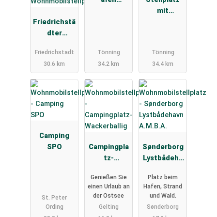
Kapitänshau
mit
Friedrichstä
s
Eiderblick
dter
Wohnmobils
Friedrichstadt
Tönning
Tönning
tellplatz
30.6 km
34.2 km
34.4 km
Camping
SPO
Campingpla
Sønderborg
tz-
Lystbådeha
Wackerballi
vn A.M.B.A.
Genießen Sie
Platz beim
g
einen Urlaub an
Hafen, Strand
der Ostsee
und Wald.
St. Peter
Ording
Gelting
Sønderborg