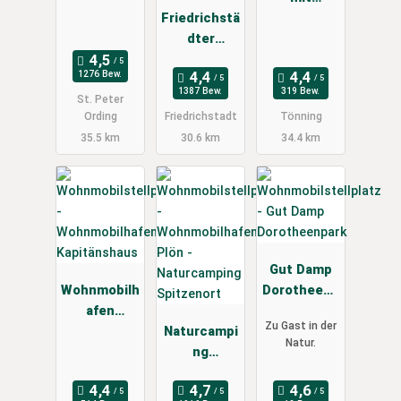
Friedrichstä
Eiderblick
dter
Wohnmobils
1276 Bew.
tellplatz
1387 Bew.
319 Bew.
St. Peter
Ording
Friedrichstadt
Tönning
35.5 km
30.6 km
34.4 km
Gut Damp
Wohnmobilh
Dorotheenp
afen
ark
Zu Gast in der
Kapitänshau
Naturcampi
Natur.
s
ng
Spitzenort