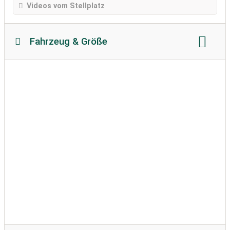
Videos vom Stellplatz
Fahrzeug & Größe
Reisemobillänge
Reisemobilhöhe
zulässiges Gewicht
Bodenbeschaffenheit:
unbefestigt
Wohnwagen erlaubt