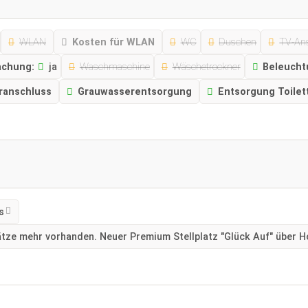
WLAN
Kosten für WLAN
WC
Duschen
TV-An
chung:
ja
Waschmaschine
Wäschetrockner
Beleucht
ranschluss
Grauwasserentsorgung
Entsorgung Toilet
s
ätze mehr vorhanden. Neuer Premium Stellplatz "Glück Auf" über H