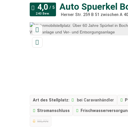
Auto Spuerkel B
240 Bew.
Herner Str. 259 B 51 zwischen A 4
Art des Stellplatz:
bei Caravanhändler
P
Stromanschluss
Frischwasserversorgu
WLAN