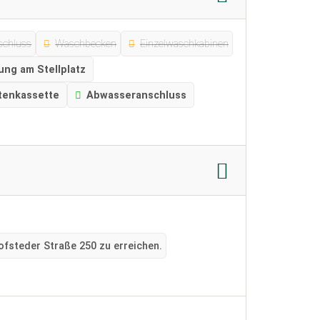
schluss
Waschbecken
Einzelwaschkabinen
ung am Stellplatz
tenkassette
Abwasseranschluss
ofsteder Straße 250 zu erreichen.