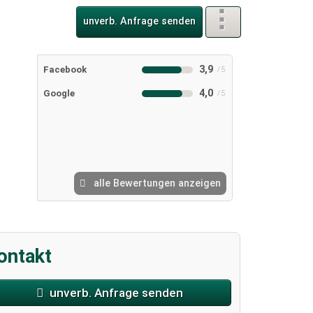
 Ver- und Entsorgungsanlage
unverb. Anfrage senden
3,9
Facebook
4,0
Google
alle Bewertungen anzeigen
ontakt
unverb. Anfrage senden