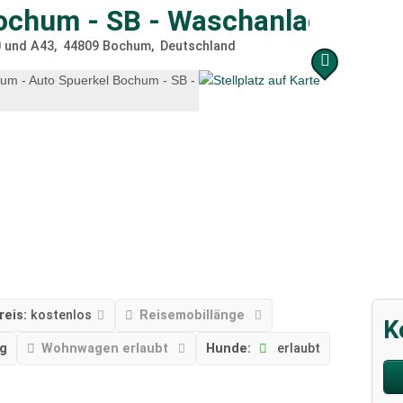
ochum - SB - Waschanlage und
0 und A43
44809
Bochum
Deutschland
reis:
kostenlos
Reisemobillänge
K
ng
Wohnwagen erlaubt
Hunde:
erlaubt