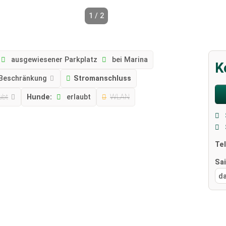
1 / 2
ausgewiesener Parkplatz
bei Marina
K
 Beschränkung
Stromanschluss
ubt
Hunde:
erlaubt
WLAN
Te
Sa
d