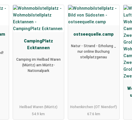
 am
ostseequelle.camp
CampingPlatz
Natur - Strand - Erholung _
Ecktannen
nur online Buchung
nd!
stellplatzgenau
Camping im Heilbad Waren
(Müritz) am Müritz-
Nationalpark
Wo
Z
Heilbad Waren (Müritz)
Hohenkirchen (OT Niendorf)
54.9 km
67.6 km