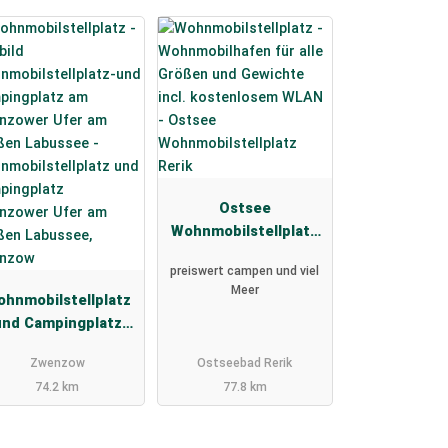
Ostsee
Wohnmobilstellplatz
Rerik
preiswert campen und viel
Meer
hnmobilstellplatz
und Campingplatz
wenzower Ufer am
Zwenzow
Ostseebad Rerik
Großen Labussee,
74.2 km
77.8 km
Zwenzow