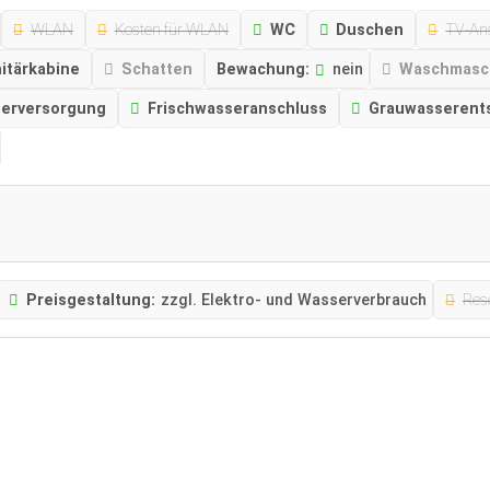
WLAN
Kosten für WLAN
WC
Duschen
TV-An
nitärkabine
Schatten
Bewachung:
nein
Waschmasc
serversorgung
Frischwasseranschluss
Grauwasserent
Preisgestaltung:
zzgl. Elektro- und Wasserverbrauch
Res