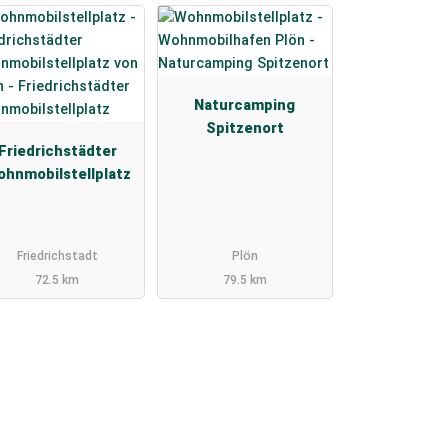
Naturcamping
Spitzenort
Friedrichstädter
hnmobilstellplatz
Friedrichstadt
Plön
72.5 km
79.5 km