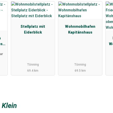
Stellplatz mit
Wohnmobilhafen
Eiderblick
Kapitänshaus
n
us
Wo
ur
Tönning
Tönning
69.4 km
69.5 km
z
Klein