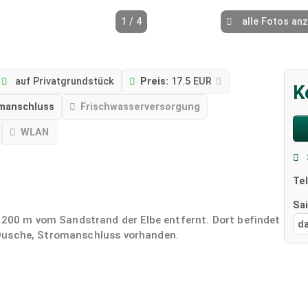
1 / 4
alle Fotos an
auf Privatgrundstück
Preis:
17.5 EUR
K
manschluss
Frischwasserversorgung
WLAN
Te
Sa
r 200 m vom Sandstrand der Elbe entfernt. Dort befindet
d
e, Dusche, Stromanschluss vorhanden.