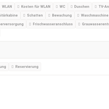
WLAN
Kosten für WLAN
WC
Duschen
TV-An
nitärkabine
Schatten
Bewachung
Waschmaschine
serversorgung
Frischwasseranschluss
Grauwasserent
tung
Reservierung