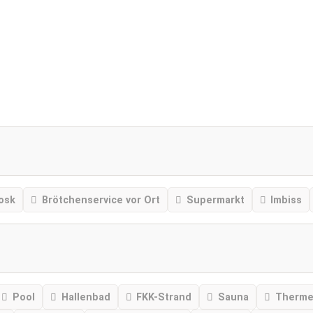
osk
Brötchenservice vor Ort
Supermarkt
Imbiss
Pool
Hallenbad
FKK-Strand
Sauna
Therm