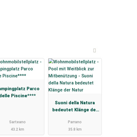
ampingplatz Parco
delle Piscine****
Suoni della Natura
bedeutet Klänge der
Natur
Sarteano
Parrano
43.2 km
35.8 km