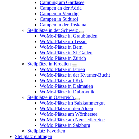
Camping am Gardasee
Campen an der Adria
Campen in Venedig
Campen in Südtirol
Campen in der Toskana
Stellplätze in der Schweiz
WoMo-Plätze in Graubünden
WoMo-Plätze im Tessin
WoMo-Plätze in Bern
WoMo-Plätze in St. Gallen
WoMo-Plätze in Zürich
Stellplätze in Kroatien
WoMo-Plätze in Istrien
WoMo-Plätze in der Kvarner-Bucht
WoMo-Plätze auf Krk
WoMo-Plätze in Dalmatien
WoMo-Plätze in Dubrovnik
Stellplätze in Österreich
WoMo-Plätze im Salzkammergut
WoMo-Plätze in den Alpen
WoMo-Plätze am Wörthersee
WoMo-Plätze am Neusiedler See
WoMo-Plätze in Salzburg
Stellplatz Favoriten
Stellplatz eintragen