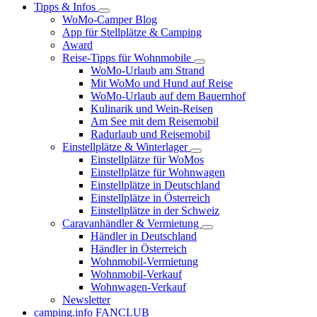
Tipps & Infos
WoMo-Camper Blog
App für Stellplätze & Camping
Award
Reise-Tipps für Wohnmobile
WoMo-Urlaub am Strand
Mit WoMo und Hund auf Reise
WoMo-Urlaub auf dem Bauernhof
Kulinarik und Wein-Reisen
Am See mit dem Reisemobil
Radurlaub und Reisemobil
Einstellplätze & Winterlager
Einstellplätze für WoMos
Einstellplätze für Wohnwagen
Einstellplätze in Deutschland
Einstellplätze in Österreich
Einstellplätze in der Schweiz
Caravanhändler & Vermietung
Händler in Deutschland
Händler in Österreich
Wohnmobil-Vermietung
Wohnmobil-Verkauf
Wohnwagen-Verkauf
Newsletter
camping.info FANCLUB