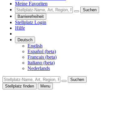
Meine Favoriten
Suchen
Barrierefreiheit
Stellplatz Login
Hilfe
Deutsch
English
Español (beta)
Français (beta)
Italiano (beta)
Nederlands
Suchen
Stellplatz finden
Menu