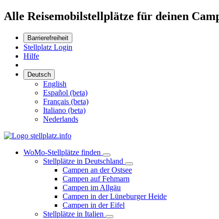
Alle Reisemobilstellplätze für deinen Cam
Barrierefreiheit
Stellplatz Login
Hilfe
Deutsch
English
Español (beta)
Français (beta)
Italiano (beta)
Nederlands
WoMo-Stellplätze finden
Stellplätze in Deutschland
Campen an der Ostsee
Campen auf Fehmarn
Campen im Allgäu
Campen in der Lüneburger Heide
Campen in der Eifel
Stellplätze in Italien