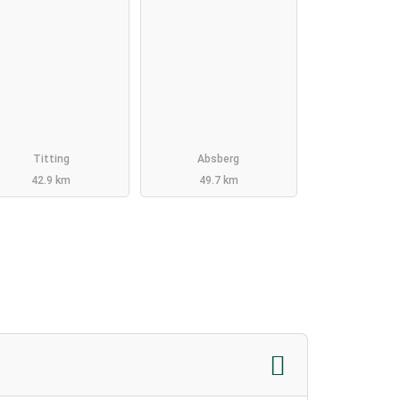
Titting
Absberg
42.9 km
49.7 km