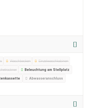
ss
Waschbecken
Einzelwaschkabinen
hetrockner
Beleuchtung am Stellplatz
tenkassette
Abwasseranschluss