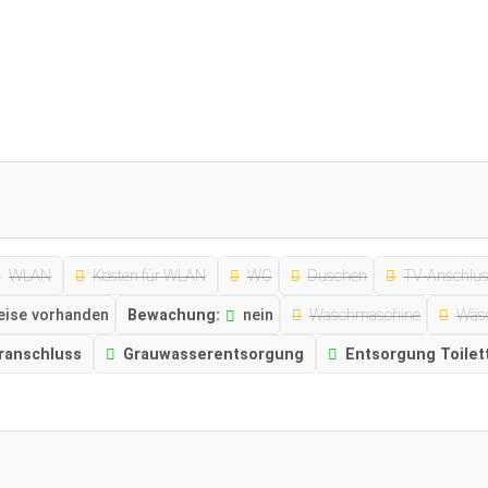
WLAN
Kosten für WLAN
WC
Duschen
TV-Anschlu
eise vorhanden
Bewachung:
nein
Waschmaschine
Wäsc
ranschluss
Grauwasserentsorgung
Entsorgung Toilet