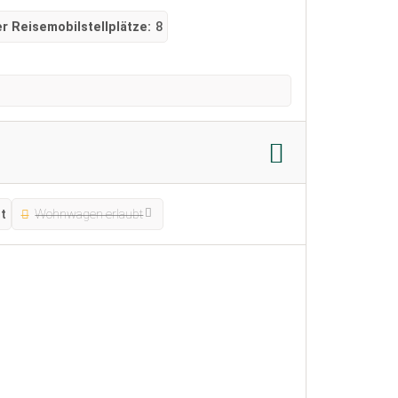
r Reisemobilstellplätze:
8
t
Wohnwagen erlaubt