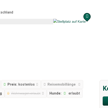
tschland
Preis:
kostenlos
Reisemobillänge
K
ng
Wohnwagen erlaubt
Hunde:
erlaubt