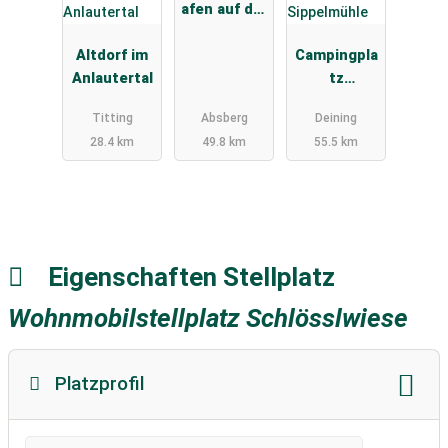
afen auf der
Badehalbins
Altdorf im
el Absberg
Campingpla
Anlautertal
tz
Sippelmühl
Titting
Absberg
Deining
e
28.4 km
49.8 km
55.5 km
Eigenschaften Stellplatz
Wohnmobilstellplatz Schlösslwiese
Platzprofil