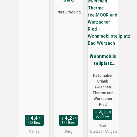
Berg
Pure Erholung
Wohnmobils
tellplatz
Bad
Naturnaher
Wurzach
Urlaub
zwischen
Therme und
Wurzacher
Ried
227 Bew.
442 Bew.
344 Bew.
Bad
Valley
Berg
Wurzach/Allgäu