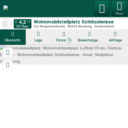
Menu
Wohnmobilstellplatz Schlösslwiese
Zur Ringmeierbucht
86633
Neuburg
Deutschland
397 Bew.
Übersicht
Lage
Fotos
Bewertungen
Anfrage
9