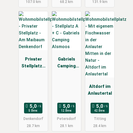
107.0 km
68.2 km
131.9 km
Privater
Gabriels
Stellplatz -
Camping
Am
Alsmoos
Maibaum
Denkendorf
Altdorf im
Anlautertal
5 Bew.
12 Bew.
42 Bew.
Denkendorf
Petersdorf
Titting
28.7 km
28.1 km
28.4 km