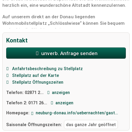
herzlich ein, eine wunderschöne Altstadt kennenzulernen.
Auf unserem direkt an der Donau liegenden
Wohnmobilstellplatz „Schlösslwiese“ können Sie bequem
und ruhig die Nächte verbringen.
Kontakt
Erkunden Sie den Strand sowie Rad-und Wanderwege
direkt am Wohnmobilstellplatz.
unverb. Anfrage senden
Eine Infrastruktur für Ihre Bedürfnisse bestehend aus
Stromanschlüssen, Ver- und Entsorgungsstation,
Anfahrtsbeschreibung zu Stellplatz
Frischwassser (kein Trinkwasser) sowie einer Rezeption
Stellplatz auf der Karte
werden in den nächsten Monaten installiert. Aufgrund der
Stellplatz Öffnungszeiten
Corona-Pandemie ist die Umsetzung etwas zeitverzögert.
Telefon:
02871 2...
anzeigen
Die Innenstadt von Neuburg an der Donau lädt Sie zu
einem ausgiebigen Stadtbummel ein und lockt mit
Telefon 2:
0171 26...
anzeigen
verschiedenen gastronomischen Erlebnissen,
Homepage:
neuburg-donau.info/uebernachten/gastgeber-in-neuburg/wohnmobilstellplatz-schloesslwiese_id3704
Sehenswürdigkeiten, Geschäften und einer
wunderschönen Altstadtkulisse.
Saisonale Öffnungszeiten:
das ganze Jahr geöffnet