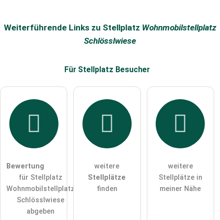
Die
Datenschutzerklärung
habe ich zur Kenntnis genommen.
öffentliche Frage stellen
Abbrechen
Weiterführende Links zu Stellplatz
Wohnmobilstellplatz
Schlösslwiese
Hinweis:
Bitte beachten Sie, öffentliche Fragen sind
für alle
Besucher sichtbar
.
Für Stellplatz
Besucher
Klicken Sie hier um eine
individuelle Frage
an den
Stellplatz-Eintrag zu stellen
.
Bewertung
weitere
weitere
für Stellplatz
Stellplätze
Stellplätze in
Wohnmobilstellplatz
finden
meiner Nähe
Schlösslwiese
abgeben