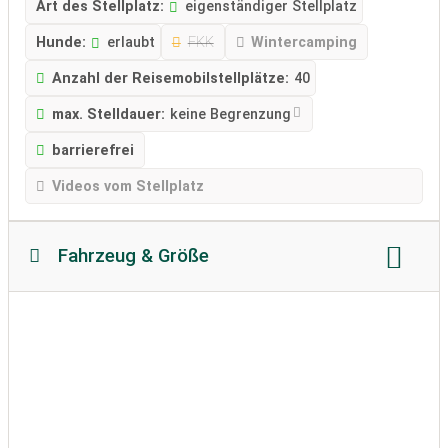
Art des Stellplatz:
eigenständiger Stellplatz
Hunde:
erlaubt
FKK
Wintercamping
Anzahl der Reisemobilstellplätze:
40
max. Stelldauer:
keine Begrenzung
barrierefrei
Videos vom Stellplatz
Fahrzeug & Größe
Reisemobillänge:
keine Beschränkung
Reisemobilhöhe:
keine Beschränkung
zulässiges Gewicht:
unbegrenzt
Bodenbeschaffenheit:
befestigt