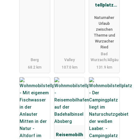
tellplatz
Bad
Naturnaher
Wurzach
Urlaub
zwischen
Therme und
Wurzacher
Ried
Bad
Berg
Valley
Wurzach/Allgäu
68.2 km
107.0 km
131.9 km
Reisemobilh