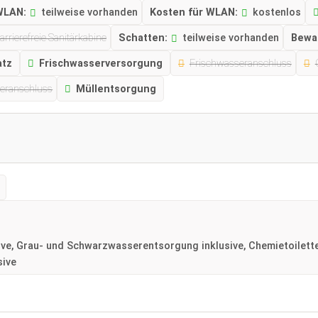
WLAN:
teilweise vorhanden
Kosten für WLAN:
kostenlos
arrierefreie Sanitärkabine
Schatten:
teilweise vorhanden
Bewa
atz
Frischwasserversorgung
Frischwasseranschluss
eranschluss
Müllentsorgung
ive, Grau- und Schwarzwasserentsorgung inklusive, Chemietoilett
sive