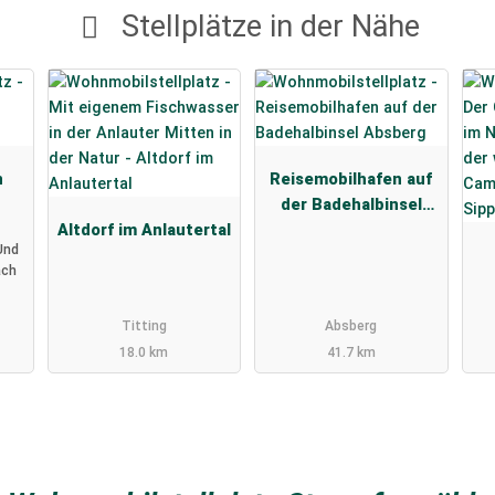
Stellplätze in der Nähe
n
Reisemobilhafen auf
der Badehalbinsel
Altdorf im Anlautertal
Absberg
Und
ach
Titting
Absberg
18.0 km
41.7 km