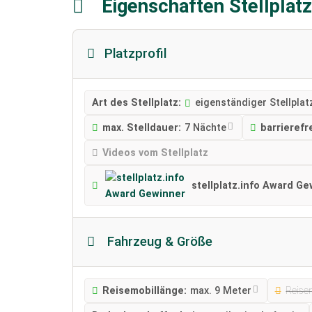
Eigenschaften Stellplat
Platzprofil
Art des Stellplatz:
eigenständiger Stellplat
max. Stelldauer:
7 Nächte
barrierefr
Videos vom Stellplatz
stellplatz.info Award G
Fahrzeug & Größe
Reisemobillänge:
max. 9 Meter
Reise