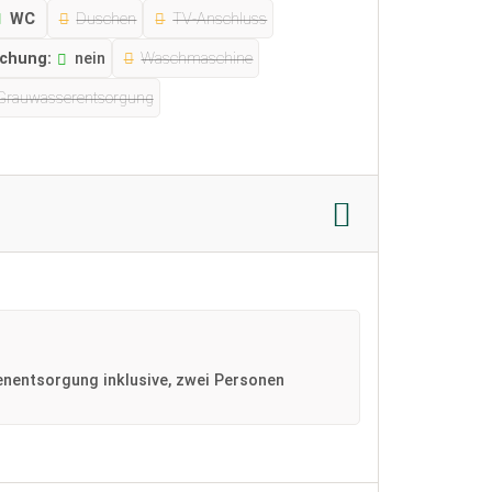
WC
Duschen
TV-Anschluss
chung:
nein
Waschmaschine
Grauwasserentsorgung
enentsorgung inklusive, zwei Personen