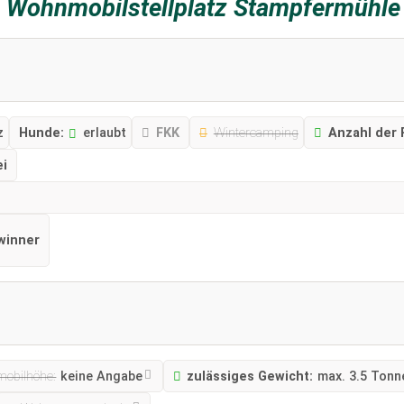
z
Wohnmobilstellplatz Stampfermühle
z
Hunde:
erlaubt
FKK
Wintercamping
Anzahl der 
ei
ewinner
mobilhöhe:
keine Angabe
zulässiges Gewicht:
max. 3.5 Tonn