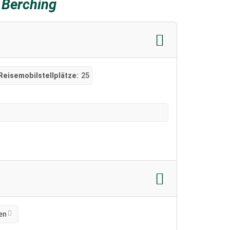
 Berching
Reisemobilstellplätze:
25
en