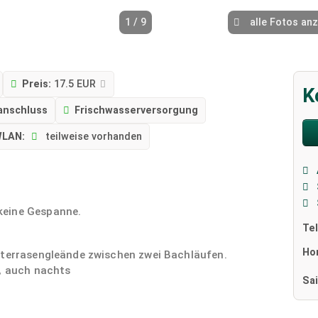
1 / 9
alle Fotos an
Preis:
17.5 EUR
K
anschluss
Frischwasserversorgung
LAN:
teilweise vorhanden
keine Gespanne.
Te
Ho
tterrasengleände zwischen zwei Bachläufen.
e, auch nachts
Sa