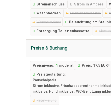
Stromanschluss
Strom in Ampere
Waschbecken
Einzelwaschkabinen
b
Wäschetrockner
Beleuchtung am Stellpl
Entsorgung Toilettenkassette
Abwass
Preise & Buchung
Preisniveau:
moderat
Preis:
17.5 EUR
Preisgestaltung:
Pauschalpreis
Strom inklusive, Frischwasserentnahme inklus
inklusive, Hund inklusive , WC-Benutzung inklu
Reservierung