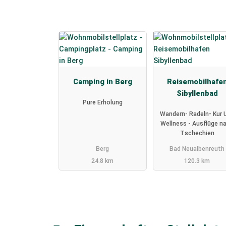
Camping in Berg
Reisemobilhafe
Sibyllenbad
Pure Erholung
Wandern- Radeln- Kur 
Wellness - Ausflüge n
Tschechien
Berg
Bad Neualbenreuth
24.8 km
120.3 km