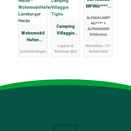
MPING****+
Premium+K
ALPAKACAMPI
omfort+Nat
NG**** +
Camping
ur-
ALPAKAFARM
Wohnmobil
Villaggio
Stellplätze
Erlebnisse
Hafen
Tiglio
Lugana di
Witzleben / OT
Lüneburger
Schneverdingen
Sirmione (Bs)
Achelstädt
Heide