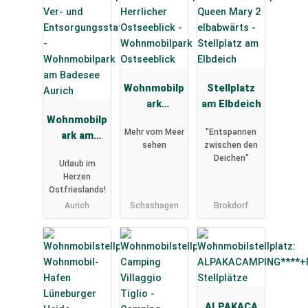
Wohnmobilp
Stellplatz
ark
am Elbdeich
Wohnmobilp
Ostseeblick
Mehr vom Meer
"Entspannen
ark am
sehen
zwischen den
Badesee
Deichen"
Urlaub im
Aurich
Herzen
Ostfrieslands!
Aurich
Schashagen
Brokdorf
ALPAKACA