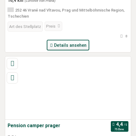
16,4 km
(Luftlinie von Praha)
252 46 Vrané nad Vltavou, Prag und Mittelböhmische Region,
Tschechien
Preis
Art des Stellplatz
8
Details ansehen
Pension camper prager
75 Bew.