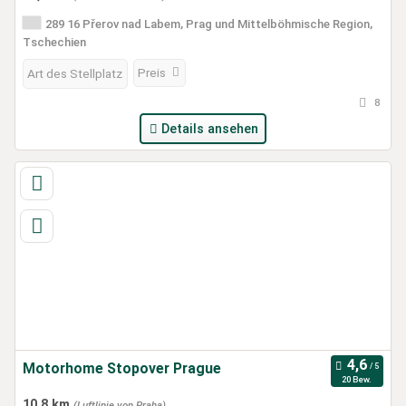
289 16 Přerov nad Labem, Prag und Mittelböhmische Region,
Tschechien
Preis
Art des Stellplatz
8
Details ansehen
Motorhome Stopover Prague
20 Bew.
10,8 km
(Luftlinie von Praha)