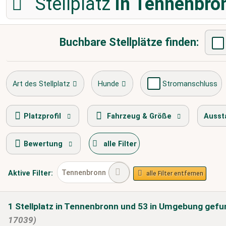
Stellplatz
in Tennenbro
Buchbare Stellplätze finden:
Art des Stellplatz
Hunde
Stromanschluss
Frischwasserversorgung
Entsorgung Toilettenkas
Platzprofil
Fahrzeug & Größe
Ausst
Bewertung
alle Filter
Wohnwagen erlaubt
Wintercamping
Tennenbronn
Aktive
Filter:
alle Filter entfernen
1
Stellplatz
in Tennenbronn
und 53 in Umgebung
gefu
17039)