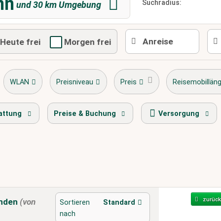
nn
Suchradius:
und
30
km Umgebung
Heute frei
Morgen frei
WLAN
Preisniveau
Preis
Reisemobillän
sette
stellplatz.info Award Gewinner
Radweg
attung
Preise & Buchung
Versorgung
zurück
nden
(von
Sortieren
Standard
nach