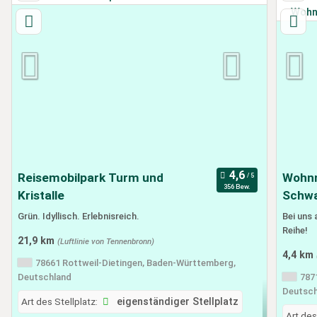
Reisemobilpark Turm und
Wohnm
356 Bew.
Kristalle
Schw
Grün. Idyllisch. Erlebnisreich.
Bei uns
Reihe!
21,9 km
(Luftlinie von Tennenbronn)
4,4 km
78661 Rottweil-Dietingen, Baden-Württemberg,
Deutschland
787
Deutsch
Art des Stellplatz:
eigenständiger Stellplatz
Art des