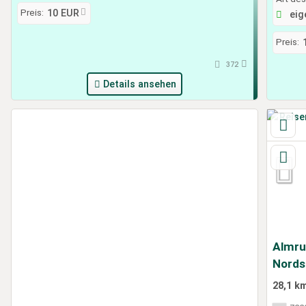
Preis:
10 EUR
eige
Preis:
372
Details ansehen
Almru
Nords
28,1 k