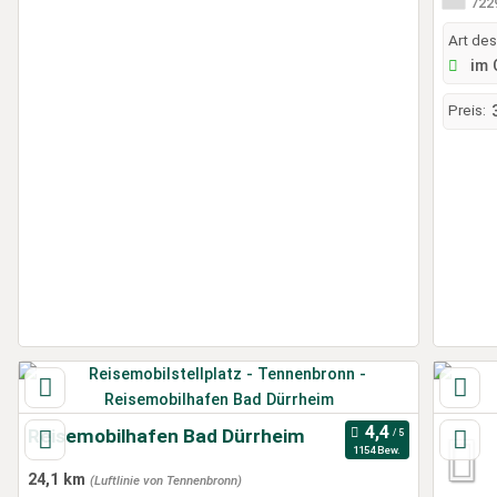
7229
Art des
im 
Preis:
Reisemobilhafen Bad Dürrheim
1154 Bew.
24,1 km
(Luftlinie von Tennenbronn)