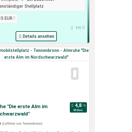
nständiger Stellplatz
15 EUR
315
Details ansehen
he "Die erste Alm im
88 Bew.
chwarzwald"
m
(Luftlinie von Tennenbronn)