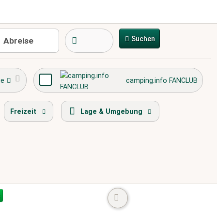
Suchen
ge
camping.info FANCLUB
Spielplatz
Ortszentrum
Freizeit
Lage & Umgebung